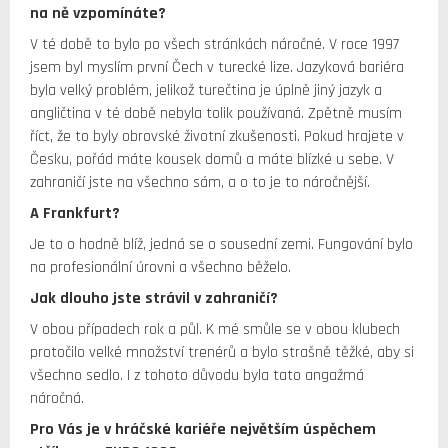
na ně vzpomínáte?
V té době to bylo po všech stránkách náročné. V roce 1997
jsem byl myslím první Čech v turecké lize. Jazyková bariéra
byla velký problém, jelikož turečtina je úplně jiný jazyk a
angličtina v té době nebyla tolik používaná. Zpětně musím
říct, že to byly obrovské životní zkušenosti. Pokud hrajete v
Česku, pořád máte kousek domů a máte blízké u sebe. V
zahraničí jste na všechno sám, a o to je to náročnější.
A Frankfurt?
Je to o hodně blíž, jedná se o sousední zemi. Fungování bylo
na profesionální úrovni a všechno běželo.
Jak dlouho jste strávil v zahraničí?
V obou případech rok a půl. K mé smůle se v obou klubech
protočilo velké množství trenérů a bylo strašně těžké, aby si
všechno sedlo. I z tohoto důvodu byla tato angažmá
náročná.
Pro Vás je v hráčské kariéře největším úspěchem