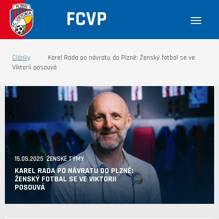
FCVP
Články
Karel Rada po návratu do Plzně: Ženský fotbal se ve
Viktorii posouvá
15.05.2025 ŽENSKÉ TÝMY
KAREL RADA PO NÁVRATU DO PLZNĚ:
ŽENSKÝ FOTBAL SE VE VIKTORII
POSOUVÁ