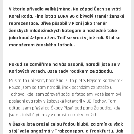
Viktoria přivedla velké jméno. Na západ Čech se vrátil
Karel Rada. Finalista z EURA 96 a bývalý trenér ženské
reprezentace. Dříve působil v Plzni jako trenér
ženských mládežnických kategorií a následně také
jako kouč A-týmu žen. Teď se vrací v jiné roli. Stal se
manažerem ženského fotbalu.
Pokud se zaměříme na Vás osobně, narodil jste se v
Karlových Varech. Jste tedy rodákem ze západu.
Musím to upřesnit, hodně lidí si to plete. Nejsem Karlovarák.
Pouze jsem se tam narodil, jinak pocházím ze Stráže u
Tachova, kde jsem zároveň začal s fotbalem. Poté jsem byl
poslední dva roky v žákovské kategorii v UD Tachov. Tam
odtud jsem přešel do Škody Plzeň pod pana Žaloudka, kde
jsem strávil čtyři roky v dorostu a rok v mužích.
V Česku jste prošel celou řadou klubů, za zmínku však
stojí vaše angažmá v Trabzonsporu a Frankfurtu. Jak