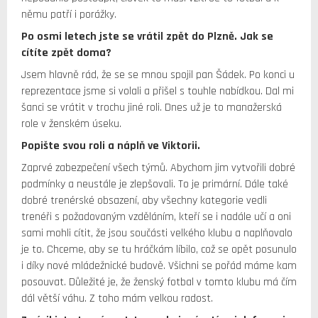
němu patří i porážky.
Po osmi letech jste se vrátil zpět do Plzně. Jak se
cítíte zpět doma?
Jsem hlavně rád, že se se mnou spojil pan Šádek. Po konci u
reprezentace jsme si volali a přišel s touhle nabídkou. Dal mi
šanci se vrátit v trochu jiné roli. Dnes už je to manažerská
role v ženském úseku.
Popište svou roli a náplň ve Viktorii.
Zaprvé zabezpečení všech týmů. Abychom jim vytvořili dobré
podmínky a neustále je zlepšovali. To je primární. Dále také
dobré trenérské obsazení, aby všechny kategorie vedli
trenéři s požadovaným vzděláním, kteří se i nadále učí a oni
sami mohli cítit, že jsou součásti velkého klubu a naplňovalo
je to. Chceme, aby se tu hráčkám líbilo, což se opět posunulo
i díky nové mládežnické budově. Všichni se pořád máme kam
posouvat. Důležité je, že ženský fotbal v tomto klubu má čím
dál větší váhu. Z toho mám velkou radost.