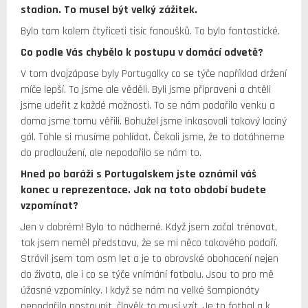
stadion. To musel být velký zážitek.
Bylo tam kolem čtyřiceti tisíc fanoušků. To bylo fantastické.
Co podle Vás chybělo k postupu v domácí odvetě?
V tom dvojzápase byly Portugalky co se týče například držení
míče lepší. To jsme ale věděli. Byli jsme připraveni a chtěli
jsme udeřit z každé možnosti. To se nám podařilo venku a
doma jsme tomu věřili. Bohužel jsme inkasovali takový laciný
gól. Tohle si musíme pohlídat. Čekali jsme, že to dotáhneme
do prodloužení, ale nepodařilo se nám to.
Hned po baráži s Portugalskem jste oznámil váš
konec u reprezentace. Jak na toto období budete
vzpomínat?
Jen v dobrém! Bylo to nádherné. Když jsem začal trénovat,
tak jsem neměl představu, že se mi něco takového podaří.
Strávil jsem tam osm let a je to obrovské obohacení nejen
do života, ale i co se týče vnímání fotbalu. Jsou to pro mě
úžasné vzpomínky. I když se nám na velké šampionáty
nepodařilo postoupit, člověk to musí vzít. Je to fotbal a k