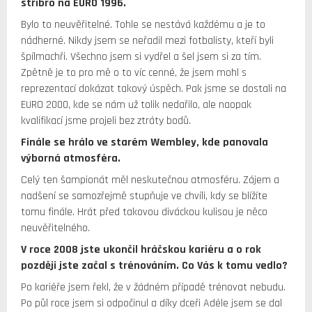
stříbro na EURO 1996.
Bylo to neuvěřitelné. Tohle se nestává každému a je to
nádherné. Nikdy jsem se neřadil mezi fotbalisty, kteří byli
špílmachři. Všechno jsem si vydřel a šel jsem si za tím.
Zpětně je to pro mě o to víc cenné, že jsem mohl s
reprezentací dokázat takový úspěch. Pak jsme se dostali na
EURO 2000, kde se nám už tolik nedařilo, ale naopak
kvalifikací jsme projeli bez ztráty bodů.
Finále se hrálo ve starém Wembley, kde panovala
výborná atmosféra.
Celý ten šampionát měl neskutečnou atmosféru. Zájem a
nadšení se samozřejmě stupňuje ve chvíli, kdy se blížíte
tomu finále. Hrát před takovou diváckou kulisou je něco
neuvěřitelného.
V roce 2008 jste ukončil hráčskou kariéru a o rok
později jste začal s trénováním. Co Vás k tomu vedlo?
Po kariéře jsem řekl, že v žádném případě trénovat nebudu.
Po půl roce jsem si odpočinul a díky dceři Adéle jsem se dal