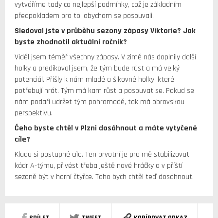
vytváříme tady co nejlepší podmínky, což je základním
předpokladem pro to, abychom se posouvali.
Sledoval jste v průběhu sezony zápasy Viktorie? Jak
byste zhodnotil aktuální ročník?
Viděl jsem téměř všechny zápasy. V zimě nás doplnily další
holky a predikoval jsem, že tým bude růst a má velký
potenciál. Přišly k nám mladé a šikovné holky, které
potřebují hrát. Tým má kam růst a posouvat se. Pokud se
nám podaří udržet tým pohromadě, tak má obrovskou
perspektivu.
Čeho byste chtěl v Plzni dosáhnout a máte vytyčené
cíle?
Kladu si postupné cíle. Ten prvotní je pro mě stabilizovat
kádr A-týmu, přivést třeba ještě nové hráčky a v příští
sezoně být v horní čtyřce. Toho bych chtěl teď dosáhnout.
SDÍLET
TWEET
KOPÍROVAT ODKAZ