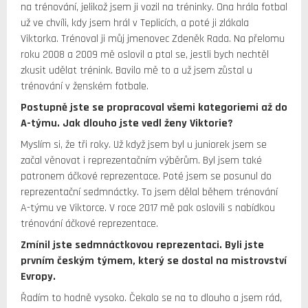
na trénování, jelikož jsem ji vozil na tréninky. Ona hrála fotbal
už ve chvíli, kdy jsem hrál v Teplicích, a poté ji zlákala
Viktorka. Trénoval ji můj jmenovec Zdeněk Rada. Na přelomu
roku 2008 a 2009 mě oslovil a ptal se, jestli bych nechtěl
zkusit udělat trénink. Bavilo mě to a už jsem zůstal u
trénování v ženském fotbale.
Postupně jste se propracoval všemi kategoriemi až do
A-týmu. Jak dlouho jste vedl ženy Viktorie?
Myslím si, že tři roky. Už když jsem byl u juniorek jsem se
začal věnovat i reprezentačním výběrům. Byl jsem také
patronem áčkové reprezentace. Poté jsem se posunul do
reprezentační sedmnáctky. To jsem dělal během trénování
A-týmu ve Viktorce. V roce 2017 mě pak oslovili s nabídkou
trénování áčkové reprezentace.
Zmínil jste sedmnáctkovou reprezentaci. Byli jste
prvním českým týmem, který se dostal na mistrovství
Evropy.
Řadím to hodně vysoko. Čekalo se na to dlouho a jsem rád,