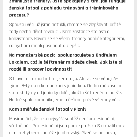
Zmínil jste trenéry. Jste spokojený s tím, jak funguje
ženský fotbal z pohledu trénování a tréninkového
procesu?
Spoustu věcí už jsme naťukli, chceme se zlepšovat. Určitě
tady nechci dělat revoluci. Jsem zastánce stálosti a
konzistence. Bavím se se všemi trenéry napříč kategoriemi,
co bychom mohli posunout a zlepšit.
Na manažerské pozici spolupracujete s Ondřejem
Lokajem, což je šéftrenér mládeže dívek. Jak jste si
rozdělili pracovní povinnosti?
S hlavními rozhodnutími jsem tu já. Ale více se věnuji A-
týmu, B-týmu a komunikaci s juniorkou. Ondra má zase na
starosti týmy od juniorky dolů, jakožto šéftrenér mládeže.
Hodně spolu komunikujeme a řešíme právě všechny věci.
Kam směřuje ženský fotbal v Plzni?
Musíme říct, že celá nejvyšší soutěž není profesionální,
včetně nás. Profesionální jsou pouze pražská S a rozdíl mezi
nimi a zbytkem soutěže je obrovský. Plzeň se posouvá,