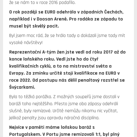
že se nám to v roce 2016 podařilo.
O rok později se EURO odehrálo v západních Čechách,
například i v Doosan Areně. Pro rodáka ze západu to
musel být skvělý pocit.
Byl jsem moc rád, že se hrálo tady a dokázali jsme tady mít
vysoké návštěvy!
Reprezentační A-tým žen jste vedl od roku 2017 až do
konce loňského roku. Vedl jste ho do čtyř
kvalifikačních cyklů, a to na mistrovství světa a
Evropy. Za zmínku určitě stojí kvalifikace na EURO v
roce 2022. Od postupu nás dělil penaltový rozstřel se
Švýcarkami.
Byla to těžká porážka. Z možných soupeřů jsme dostali v
baráži toho nejtěžšího. Přesto jsme oba zápasy odehráli
slušně, byly remízové. Určitě nemůžu nikomu nic vyčítat,
jelikož penalty jsou opravdu náročná disciplína.
Nejvíce v paměti máme loňskou baráž s
Portugalskem. V Portu jsme remizovali 1:1, byl plný