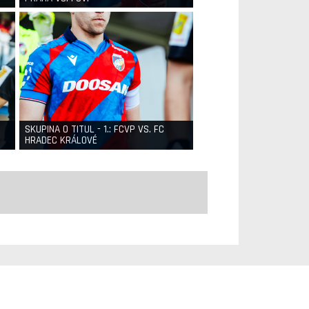
SKUPINA O TITUL - 1.: FCVP VS. FC
HRADEC KRÁLOVÉ