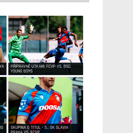
YA
PŘÍPRAVNÉ UTKÁNÍ: FCVP VS. BSC
YOUNG BOYS
IS
SKUPINA O TITUL - 5.: SK SLAVIA
PRAHA VS. FCVP