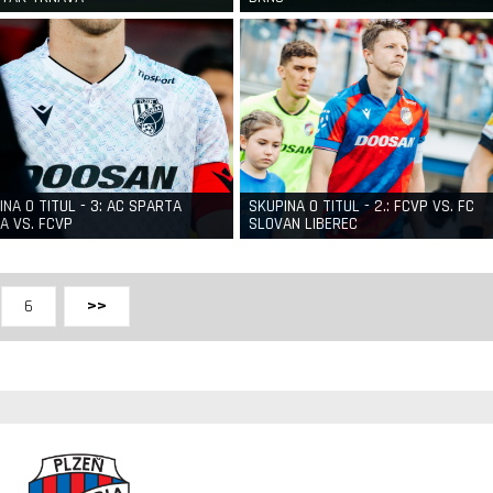
INA O TITUL - 3: AC SPARTA
SKUPINA O TITUL - 2.: FCVP VS. FC
A VS. FCVP
SLOVAN LIBEREC
6
>>