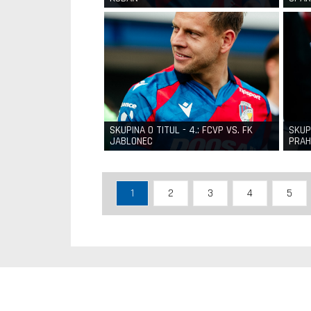
SKUPINA O TITUL - 4.: FCVP VS. FK
SKUP
JABLONEC
PRAH
1
2
3
4
5