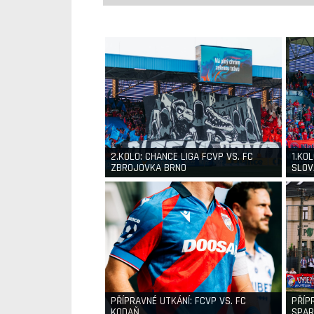
2.KOLO: CHANCE LIGA FCVP VS. FC
1.KO
ZBROJOVKA BRNO
SLOV
PŘÍPRAVNÉ UTKÁNÍ: FCVP VS. FC
PŘÍP
KODAŇ
SPAR