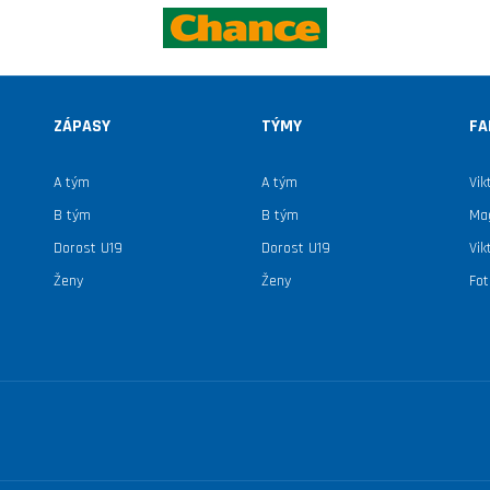
ZÁPASY
TÝMY
FA
A tým
A tým
Vik
B tým
B tým
Mag
Dorost U19
Dorost U19
Vik
Ženy
Ženy
Fot