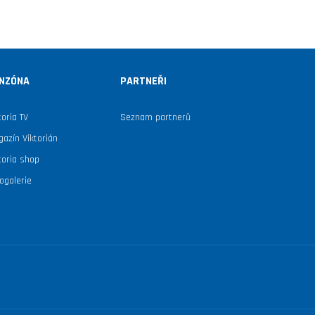
NZÓNA
PARTNEŘI
toria TV
Seznam partnerů
azín Viktorián
toria shop
ogalerie