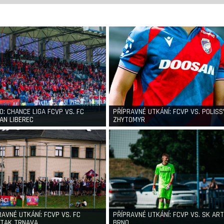
LO: CHANCE LIGA FCVP VS. FC
PŘÍPRAVNÉ UTKÁNÍ: FCVP VS. POLISS
AN LIBEREC
ZHYTOMYR
RAVNÉ UTKÁNÍ: FCVP VS. FC
PŘÍPRAVNÉ UTKÁNÍ: FCVP VS. SK ART
TAK TRNAVA
BRNO