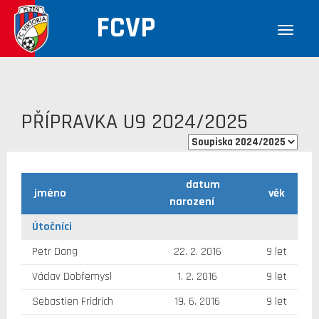
FCVP
PŘÍPRAVKA U9 2024/2025
datum
jméno
věk
narození
Útočníci
Petr Dang
22. 2. 2016
9 let
Václav Dobřemysl
1. 2. 2016
9 let
Sebastien Fridrich
19. 6. 2016
9 let