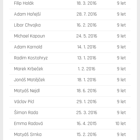
Filip Holák
18. 3. 2016
9 let
Adam Hořejší
28. 7. 2016
9 let
Libor Chvojka
16. 2. 2016
9 let
Michael Kapoun
24. 5. 2016
9 let
Adam Karnold
14. 1. 2016
9 let
Radim Kostohryz
13. 1. 2016
9 let
Marek Krbeček
1. 2. 2016
9 let
Jonáš Matějček
18. 1. 2016
9 let
Matyáš Nejdl
18. 6. 2016
9 let
Václav Pícl
29. 1. 2016
9 let
Šimon Rada
25. 3. 2016
9 let
Emma Radová
16. 4. 2015
10 let
Matyáš Srnka
15. 2. 2016
9 let