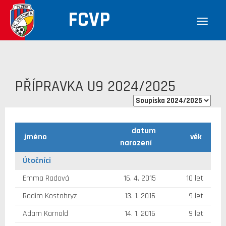
FCVP
PŘÍPRAVKA U9 2024/2025
datum
jméno
věk
narození
Útočníci
Emma Radová
16. 4. 2015
10 let
Radim Kostohryz
13. 1. 2016
9 let
Adam Karnold
14. 1. 2016
9 let