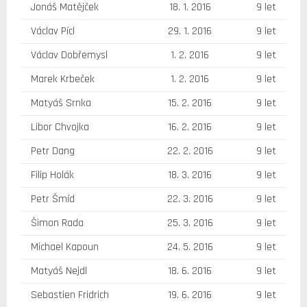
Jonáš Matějček
18. 1. 2016
9 let
Václav Pícl
29. 1. 2016
9 let
Václav Dobřemysl
1. 2. 2016
9 let
Marek Krbeček
1. 2. 2016
9 let
Matyáš Srnka
15. 2. 2016
9 let
Libor Chvojka
16. 2. 2016
9 let
Petr Dang
22. 2. 2016
9 let
Filip Holák
18. 3. 2016
9 let
Petr Šmíd
22. 3. 2016
9 let
Šimon Rada
25. 3. 2016
9 let
Michael Kapoun
24. 5. 2016
9 let
Matyáš Nejdl
18. 6. 2016
9 let
Sebastien Fridrich
19. 6. 2016
9 let