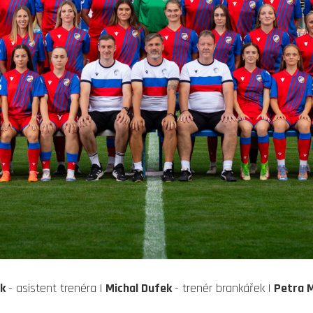
ek
- asistent trenéra |
Michal Dufek
- trenér brankářek |
Petra 