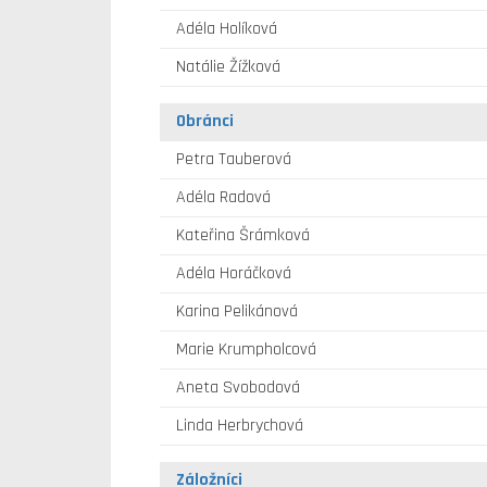
Adéla Holíková
Natálie Žížková
Obránci
Petra Tauberová
Adéla Radová
Kateřina Šrámková
Adéla Horáčková
Karina Pelikánová
Marie Krumpholcová
Aneta Svobodová
Linda Herbrychová
Záložníci