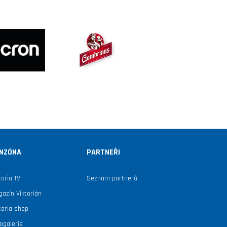
NZÓNA
PARTNEŘI
toria TV
Seznam partnerů
azín Viktorián
toria shop
ogalerie