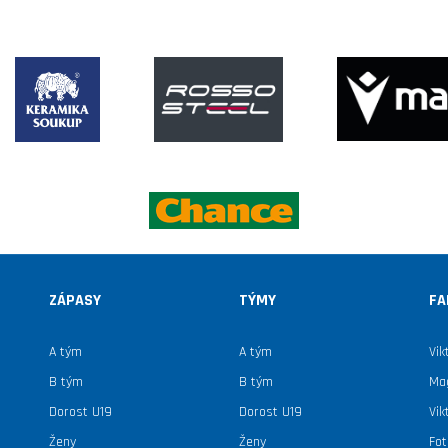
ZÁPASY
TÝMY
FA
A tým
A tým
Vik
B tým
B tým
Mag
Dorost U19
Dorost U19
Vik
Ženy
Ženy
Fot