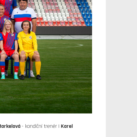
Markelová
- kondiční trenér |
Karel