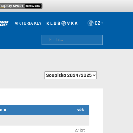
VIKTORIA KEY
ení
věk
27 let