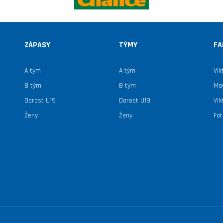
ZÁPASY
TÝMY
FA
A tým
A tým
Vik
B tým
B tým
Mag
Dorost U19
Dorost U19
Vik
Ženy
Ženy
Fot