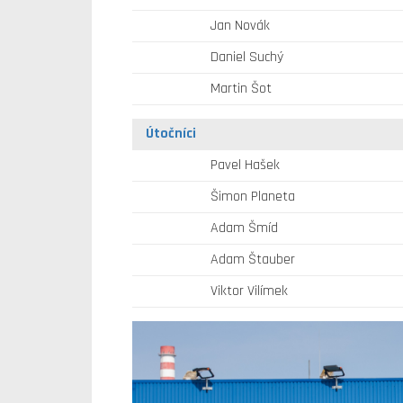
Jan Novák
Daniel Suchý
Martin Šot
Útočníci
Pavel Hašek
Šimon Planeta
Adam Šmíd
Adam Štauber
Viktor Vilímek