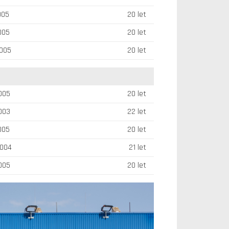
005
20 let
2005
20 let
2005
20 let
2005
20 let
2003
22 let
2005
20 let
2004
21 let
2005
20 let