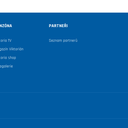
NZÓNA
PARTNEŘI
toria TV
Seznam partnerů
azín Viktorián
toria shop
ogalerie