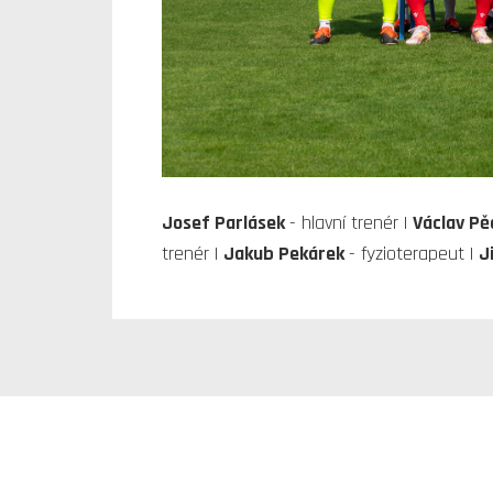
Josef Parlásek
- hlavní trenér |
Václav P
trenér |
Jakub Pekárek
- fyzioterapeut |
J