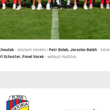
ěchouček
- asistent trenéra |
Petr Bolek, Jaroslav Beláň
- trené
iří Schuster, Pavel Vacek
- vedoucí mužstva