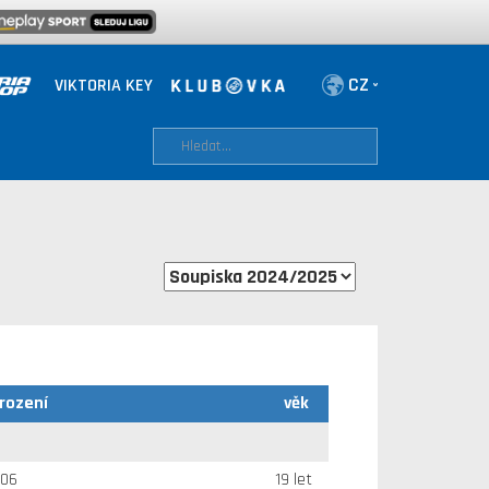
VIKTORIA KEY
rození
věk
006
19 let