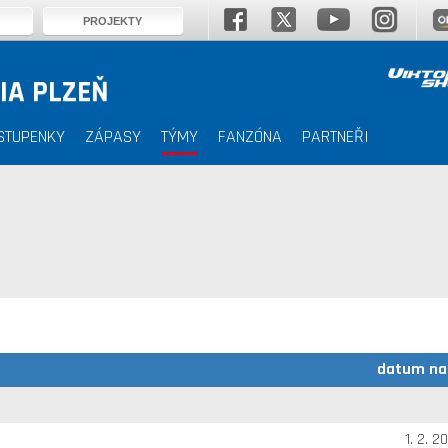
PROJEKTY
IA PLZEŇ
STUPENKY
ZÁPASY
TÝMY
FANZÓNA
PARTNEŘI
datum na
1. 2. 2