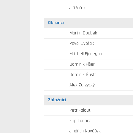
Jiří Vlček
Obránci
Martin Doubek
Pavel Dvořák
Mitchell Ejedegba
Dominik Fišer
Dominik Šustr
Alex Zarzycký
Záložníci
Petr Falout
Filip Lörincz
Jindřich Nováček