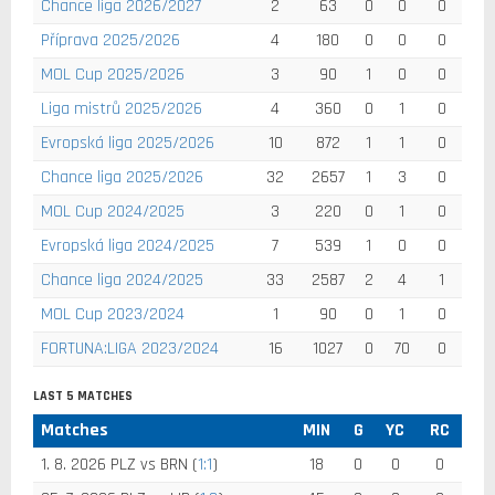
Chance liga 2026/2027
2
63
0
0
0
Příprava 2025/2026
4
180
0
0
0
MOL Cup 2025/2026
3
90
1
0
0
Liga mistrů 2025/2026
4
360
0
1
0
Evropská liga 2025/2026
10
872
1
1
0
Chance liga 2025/2026
32
2657
1
3
0
MOL Cup 2024/2025
3
220
0
1
0
Evropská liga 2024/2025
7
539
1
0
0
Chance liga 2024/2025
33
2587
2
4
1
MOL Cup 2023/2024
1
90
0
1
0
FORTUNA:LIGA 2023/2024
16
1027
0
70
0
LAST 5 MATCHES
Matches
MIN
G
YC
RC
1. 8. 2026 PLZ vs BRN (
1:1
)
18
0
0
0