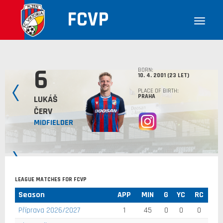
FCVP
6
BORN:
10. 4. 2001 (23 LET)
PLACE OF BIRTH:
PRAHA
LUKÁŠ
ČERV
MIDFIELDER
LEAGUE MATCHES FOR FCVP
Season
APP
MIN
G
YC
RC
Příprava 2026/2027
1
45
0
0
0