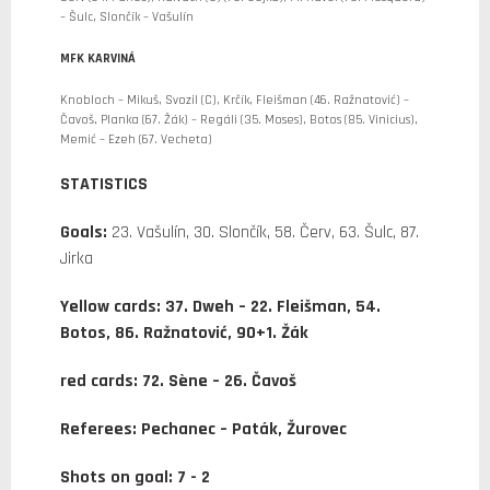
– Šulc, Slončík – Vašulín
MFK KARVINÁ
Knobloch – Mikuš, Svozil (C), Krčík, Fleišman (46. Ražnatović) –
Čavoš, Planka (67. Žák) – Regáli (35. Moses), Botos (85. Vinicius),
Memić – Ezeh (67. Vecheta)
STATISTICS
Goals:
23. Vašulín, 30. Slončík, 58. Červ, 63. Šulc, 87.
Jirka
Yellow cards: 37. Dweh – 22. Fleišman, 54.
Botos, 86. Ražnatović, 90+1. Žák
red cards: 72. Sène – 26. Čavoš
Referees: Pechanec – Paták, Žurovec
Shots on goal:
7 - 2