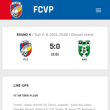
FCVP
ROUND 4
/ Sun
11. 8. 2024
, 20:00 / Doosan Arena
5:0
(2:0)
PLZ
KAR
LINE-UPS
FC VIKTORIA PLZEŇ
Tvrdoň – Dweh, Hranáč (70. Sène), Jemelka – Kopic (64. Jirka),
Červ (64. Panoš), Kalvach (C) (70. Sojka), M. Havel (70. Mosquera)