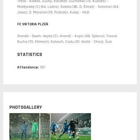
Trmal – Kostka, Suchý, Karafiát, Suchomel (78. Kubista) –
Matějovský (C) (64. Ladra), Sakala (86. D. Šimek) – Solomon (64.
Jawo), D. Mareček (78. Pulkrab), Kušej – Hilál
FC VIKTORIA PLZEŇ
Staněk – Dweh, Hejda (C), Hranáč – Kopic (88. Sýkora), Traoré,
Bucha (70. Kliment), Kalvach, Cadu (81. Holík) – Chorý, Šulc
STATISTICS
Attendance:
1121
PHOTOGALLERY