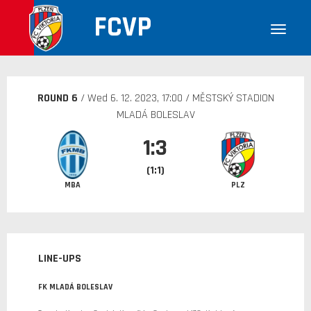
FCVP
ROUND 6
/ Wed
6. 12. 2023
, 17:00 / MĚSTSKÝ STADION
MLADÁ BOLESLAV
1:3
(1:1)
MBA
PLZ
LINE-UPS
FK MLADÁ BOLESLAV