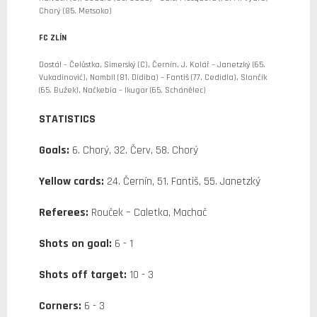
Chorý (85. Metsoko)
FC ZLÍN
Dostál – Čelůstka, Simerský (C), Černín, J. Kolář – Janetzký (65.
Vukadinović), Nombil (81. Didiba) – Fantiš (77. Cedidla), Slončík
(65. Bužek), Načkebia – Ikugar (65. Schánělec)
STATISTICS
Goals:
6. Chorý, 32. Červ, 58. Chorý
Yellow cards:
24. Černín, 51. Fantiš, 55. Janetzký
Referees:
Rouček – Caletka, Machač
Shots on goal:
6 - 1
Shots off target:
10 - 3
Corners:
6 - 3