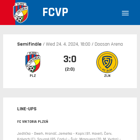
FCVP
Semifinále
/ Wed
24. 4. 2024
, 18:00 / Doosan Arena
3:0
(2:0)
PLZ
ZLN
LINE-UPS
FC VIKTORIA PLZEŇ
Jedlička – Dweh, Hranáč, Jemelka – Kopic (81. Havel), Červ,
Kalvach (C), Souaré (85. Cadu) – Šulc, Mosquera (70. M. Vydra) –