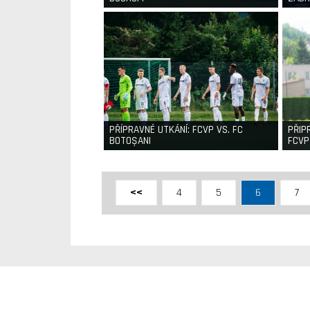
PŘÍPRAVNÉ UTKÁNÍ: FCVP VS. FC
PŘIP
BOTOȘANI
FCVP
<<
4
5
6
7