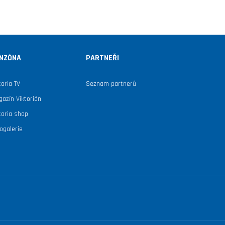
NZÓNA
PARTNEŘI
toria TV
Seznam partnerů
azín Viktorián
toria shop
ogalerie