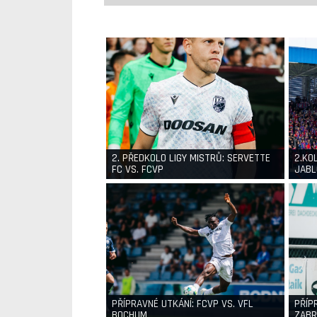
2. PŘEDKOLO LIGY MISTRŮ: SERVETTE
2.KO
FC VS. FCVP
JABL
PŘÍPRAVNÉ UTKÁNÍ: FCVP VS. VFL
PŘÍP
BOCHUM
ZABR