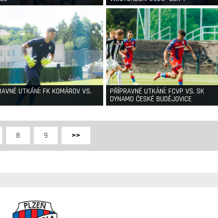
RAVNÉ UTKÁNÍ: FK KOMÁROV VS.
PŘÍPRAVNÉ UTKÁNÍ: FCVP VS. SK
DYNAMO ČESKÉ BUDĚJOVICE
8
9
>>