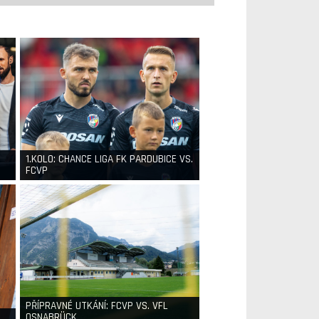
1.KOLO: CHANCE LIGA FK PARDUBICE VS.
FCVP
PŘÍPRAVNÉ UTKÁNÍ: FCVP VS. VFL
OSNABRÜCK