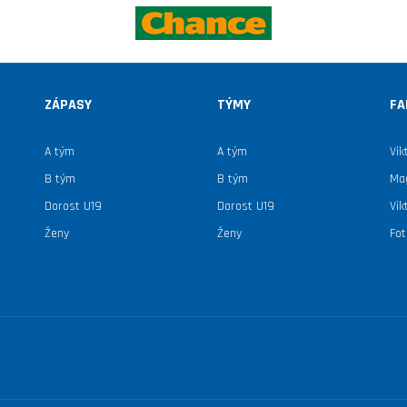
ZÁPASY
TÝMY
FA
A tým
A tým
Vik
B tým
B tým
Mag
Dorost U19
Dorost U19
Vik
Ženy
Ženy
Fot