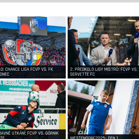
LO: CHANCE LIGA FCVP VS. FK
2. PŘEDKOLO LIGY MISTRŮ: FCVP VS.
ONEC
SERVETTE FC
RAVNÉ UTKÁNÍ: FCVP VS. GÓRNIK
ZE
WESTENDORF2025- DEN 1