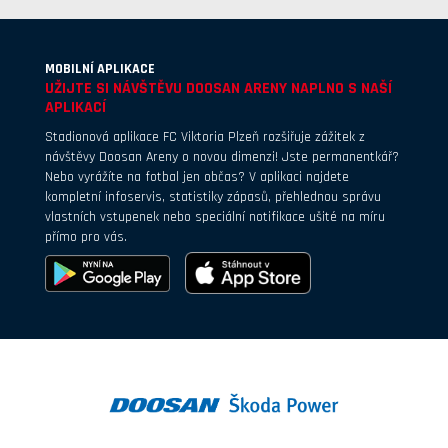
MOBILNÍ APLIKACE
UŽIJTE SI NÁVŠTĚVU DOOSAN ARENY NAPLNO S NAŠÍ
APLIKACÍ
Stadionová aplikace FC Viktoria Plzeň rozšiřuje zážitek z
návštěvy Doosan Areny o novou dimenzi! Jste permanentkář?
Nebo vyrážíte na fotbal jen občas? V aplikaci najdete
kompletní infoservis, statistiky zápasů, přehlednou správu
vlastních vstupenek nebo speciální notifikace ušité na míru
přímo pro vás.