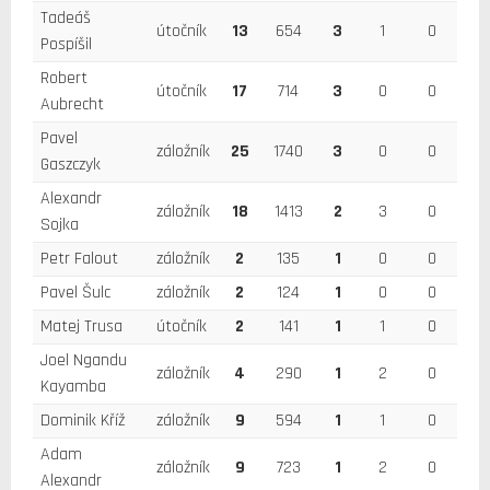
Tadeáš
útočník
13
654
3
1
0
Pospíšil
Robert
útočník
17
714
3
0
0
Aubrecht
Pavel
záložník
25
1740
3
0
0
Gaszczyk
Alexandr
záložník
18
1413
2
3
0
Sojka
Petr Falout
záložník
2
135
1
0
0
Pavel Šulc
záložník
2
124
1
0
0
Matej Trusa
útočník
2
141
1
1
0
Joel Ngandu
záložník
4
290
1
2
0
Kayamba
Dominik Kříž
záložník
9
594
1
1
0
Adam
záložník
9
723
1
2
0
Alexandr