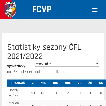
FCVP
Statistiky sezony ČFL
2021/2022
Vysvětlivky
položek naleznete dole pod tabulkami.
BRANKÁŘ
Z
MIN
INK
NUL
VG
ŽK
ČK
Ondřej
13
1170
11
7
0
1
0
Mrózek
Marián