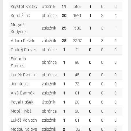
Kryštof Krátký
útočník
14
586
1
0
0
Karel Žilák
obránce
20
1691
1
3
1
Matyáš
záložník
25
1533
1
3
1
Kodýdek
Adam Pešek
záložník
28
2207
1
3
0
Ondřej Oravec
obránce
1
11
0
0
0
Eduardo
obránce
1
90
0
0
0
Santos
Luděk Pernica
obránce
1
45
0
0
0
Jan Kopic
záložník
1
73
0
0
0
Aleš Čermák
záložník
1
61
0
0
0
Pavel Hašek
útočník
1
28
0
0
0
Matěj Hybš
obránce
1
90
0
0
0
Lukáš Kalvach
záložník
1
61
0
0
0
Modou Ndiaye
záložník
2
105
0
0
0