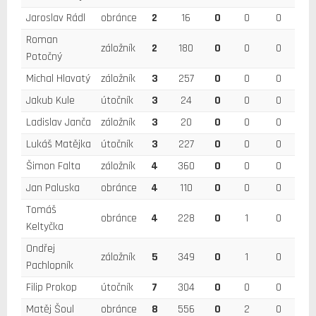
Jaroslav Rádl
obránce
2
16
0
0
0
Roman
záložník
2
180
0
0
0
Potočný
Michal Hlavatý
záložník
3
257
0
0
0
Jakub Kule
útočník
3
24
0
0
0
Ladislav Janča
záložník
3
20
0
0
0
Lukáš Matějka
útočník
3
227
0
0
0
Šimon Falta
záložník
4
360
0
0
0
Jan Paluska
obránce
4
110
0
0
0
Tomáš
obránce
4
228
0
1
0
Keltyčka
Ondřej
záložník
5
349
0
1
0
Pachlopník
Filip Prokop
útočník
7
304
0
0
0
Matěj Šoul
obránce
8
556
0
2
0