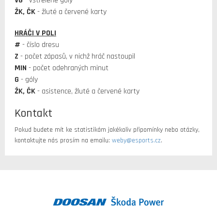
VG
- vstřelené góly
ŽK, ČK
- žluté a červené karty
HRÁČI V POLI
#
- číslo dresu
Z
- počet zápasů, v nichž hráč nastoupil
MIN
- počet odehraných minut
G
- góly
ŽK, ČK
- asistence, žluté a červené karty
Kontakt
Pokud budete mít ke statistikám jakékoliv připomínky nebo otázky,
kontaktujte nás prosím na emailu:
weby@esports.cz
.