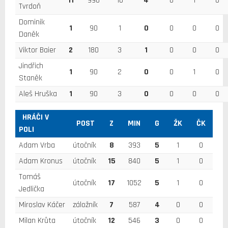
11
990
10
4
0
1
0
Tvrdoň
Dominik
1
90
1
0
0
0
0
Daněk
Viktor Baier
2
180
3
1
0
0
0
Jindřich
1
90
2
0
0
1
0
Staněk
Aleš Hruška
1
90
3
0
0
0
0
HRÁČI V
POST
Z
MIN
G
ŽK
ČK
POLI
Adam Vrba
útočník
8
393
5
1
0
Adam Kronus
útočník
15
840
5
1
0
Tomáš
útočník
17
1052
5
1
0
Jedlička
Miroslav Káčer
záložník
7
587
4
0
0
Milan Krůta
útočník
12
546
3
0
0