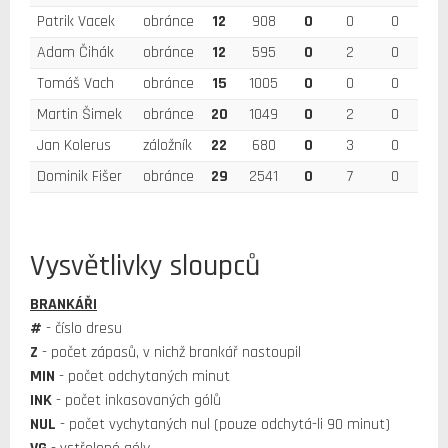
Patrik Vacek
obránce
12
908
0
0
0
Adam Čihák
obránce
12
595
0
2
0
Tomáš Vach
obránce
15
1005
0
0
0
Martin Šimek
obránce
20
1049
0
2
0
Jan Kolerus
záložník
22
680
0
3
0
Dominik Fišer
obránce
29
2541
0
7
0
Vysvětlivky sloupců
BRANKÁŘI
#
- číslo dresu
Z
- počet zápasů, v nichž brankář nastoupil
MIN
- počet odchytaných minut
INK
- počet inkasovaných gólů
NUL
- počet vychytaných nul (pouze odchytá-li 90 minut)