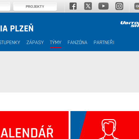
PROJEKTY
IA PLZEŇ
STUPENKY
ZÁPASY
TÝMY
FANZÓNA
PARTNEŘI