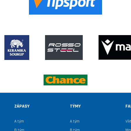
ZÁPASY
TÝMY
FA
A tým
A tým
Vik
B tým
B tým
Mag