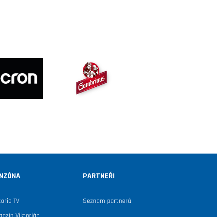
NZÓNA
PARTNEŘI
toria TV
Seznam partnerů
azín Viktorián