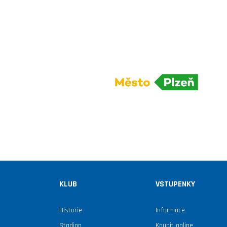
KLUB
VSTUPENKY
Historie
Informace
Stadion
Koupit online