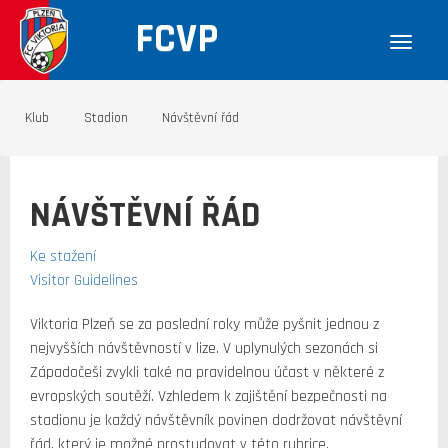
FCVP
Klub
Stadion
Návštěvní řád
NÁVŠTĚVNÍ ŘÁD
Ke stažení
Visitor Guidelines
Viktoria Plzeň se za poslední roky může pyšnit jednou z
nejvyšších návštěvností v lize. V uplynulých sezonách si
Západočeši zvykli také na pravidelnou účast v některé z
evropských soutěží. Vzhledem k zajištění bezpečnosti na
stadionu je každý návštěvník povinen dodržovat návštěvní
řád, který je možné prostudovat v této rubrice.