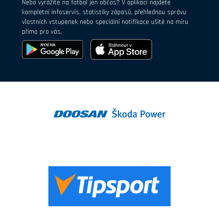
Nebo vyrážíte na fotbal jen občas? V aplikaci najdete
kompletní infoservis, statistiky zápasů, přehlednou správu
vlastních vstupenek nebo speciální notifikace ušité na míru
přímo pro vás.