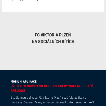
FC VIKTORIA PLZEŇ
NA SOCIÁLNÍCH SÍTÍCH
MOBILNÍ APLIKACE
UŽIJTE SI NÁVŠTĚVU DOOSAN ARENY NAPLNO S NAŠÍ
APLIKACÍ
Stadionová aplikace FC Viktoria Plzeň rozšiřuje zážitek z
návštěvy Doosan Areny o novou dimenzi! Jste permanentkář?