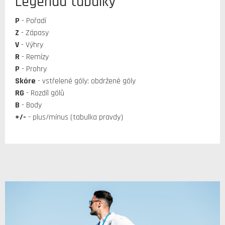
Legenda tabulky
P
- Pořadí
Z
- Zápasy
V
- Výhry
R
- Remízy
P
- Prohry
Skóre
- vstřelené góly: obdržené góly
RG
- Rozdíl gólů
B
- Body
+/-
- plus/mínus (tabulka pravdy)