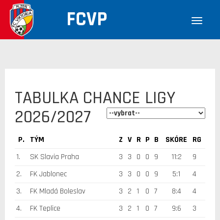
FCVP
TABULKA CHANCE LIGY
2026/2027
P.
TÝM
Z
V
R
P
B
SKÓRE
RG
1.
SK Slavia Praha
3
3
0
0
9
11:2
9
2.
FK Jablonec
3
3
0
0
9
5:1
4
3.
FK Mladá Boleslav
3
2
1
0
7
8:4
4
4.
FK Teplice
3
2
1
0
7
9:6
3