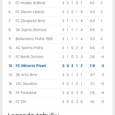
5.
FC Hradec Králové
3
2
1
0
7
4:2
2
6.
FC Slovan Liberec
3
2
0
1
6
4:2
2
7.
FC Zbrojovka Brno
3
1
1
1
4
4:3
1
8.
SK Sigma Olomouc
3
1
1
1
4
5:5
0
9.
Bohemians Praha 1905
3
1
1
1
4
3:3
0
10.
AC Sparta Praha
3
1
0
2
3
4:6
-2
11.
FC Baník Ostrava
3
1
0
2
3
2:6
-4
12.
FC Viktoria Plzeň
3
0
2
1
2
7:9
-2
13.
SK Artis Brno
3
0
1
2
1
4:7
-3
14.
1.FC Slovácko
3
0
1
2
1
2:7
-5
15.
FK Pardubice
3
0
0
3
0
2:6
-4
16.
FC Zlín
3
0
0
3
0
1:6
-5