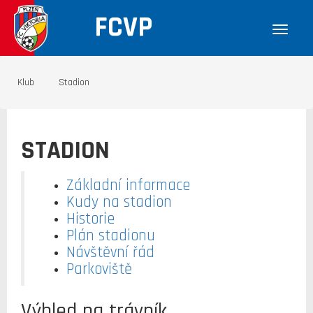
FCVP
Klub
Stadion
STADION
Základní informace
Kudy na stadion
Historie
Plán stadionu
Návštěvní řád
Parkoviště
Výhled na trávník