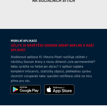
NA SOCIÁLNÍCH SÍTÍCH
MOBILNÍ APLIKACE
UŽIJTE SI NÁVŠTĚVU DOOSAN ARENY NAPLNO S NAŠÍ
APLIKACÍ
Stadionová aplikace FC Viktoria Plzeň rozšiřuje zážitek z
návštěvy Doosan Areny o novou dimenzi! Jste permanentkář?
Nebo vyrážíte na fotbal jen občas? V aplikaci najdete
kompletní infoservis, statistiky zápasů, přehlednou správu
vlastních vstupenek nebo speciální notifikace ušité na míru
přímo pro vás.