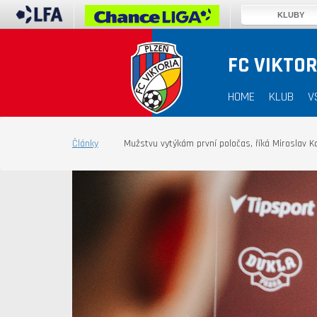
KLUBY
FC VIKTOR
HOME
KLUB
V
Články
Mužstvu vytýkám první poločas, říká Miroslav K