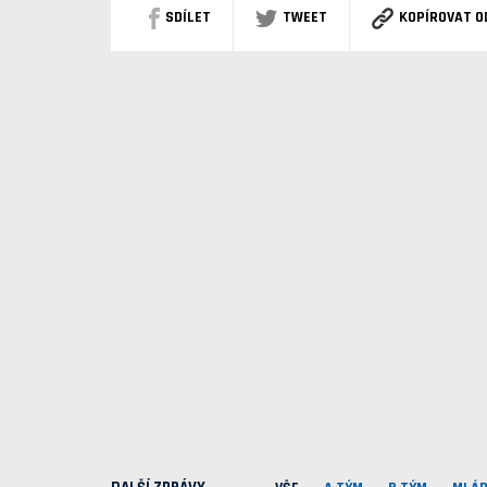
SDÍLET
TWEET
KOPÍROVAT O