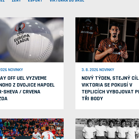
EŽ
ŽENY
ESPORT
VIKTORKA DO ŠKOL
 2026 NOVINKY
3. 8. 2026 NOVINKY
LAY OFF UEL VYZVEME
NOVÝ TÝDEN, STEJNÝ CÍL
NOHO Z DVOJICE HAPOEL
VIKTORIA SE POKUSÍ V
R-SHEVA / CRVENA
TEPLICÍCH VYBOJOVAT P
ZDA
TŘI BODY