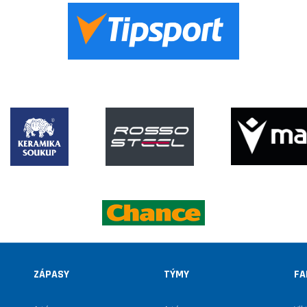
ZÁPASY
TÝMY
FA