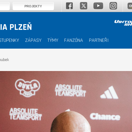
PROJEKTY
IA PLZEŇ
STUPENKY
ZÁPASY
TÝMY
FANZÓNA
PARTNEŘI
oubek