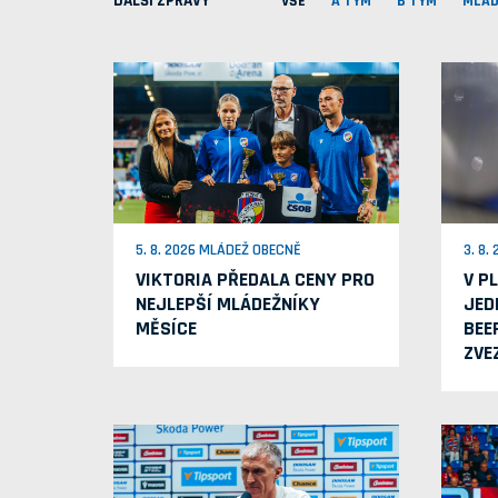
DALŠÍ ZPRÁVY
VŠE
A TÝM
B TÝM
MLÁD
5. 8. 2026 MLÁDEŽ OBECNĚ
3. 8.
VIKTORIA PŘEDALA CENY PRO
V P
NEJLEPŠÍ MLÁDEŽNÍKY
JED
MĚSÍCE
BEE
ZVE