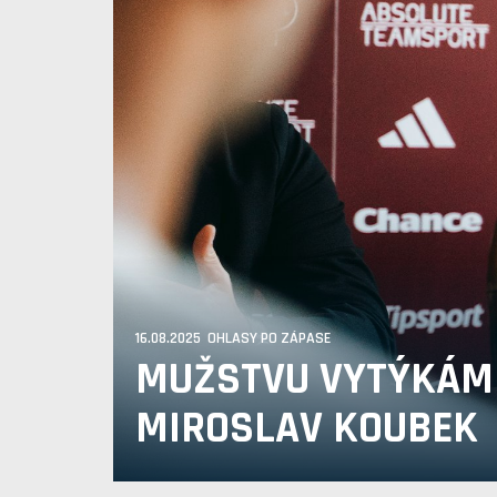
16.08.2025 OHLASY PO ZÁPASE
MUŽSTVU VYTÝKÁM 
MIROSLAV KOUBEK