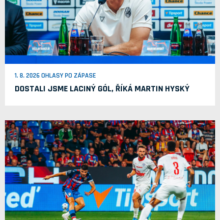
1. 8. 2026 OHLASY PO ZÁPASE
DOSTALI JSME LACINÝ GÓL, ŘÍKÁ MARTIN HYSKÝ