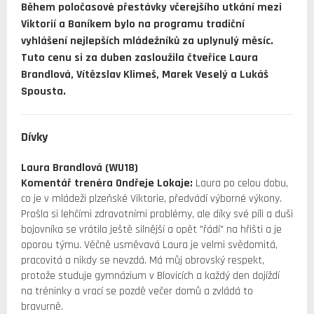
Během poločasové přestávky včerejšího utkání mezi
Viktorií a Baníkem bylo na programu tradiční
vyhlášení nejlepších mládežníků za uplynulý měsíc.
Tuto cenu si za duben zasloužila čtveřice Laura
Brandlová, Vítězslav Klimeš, Marek Veselý a Lukáš
Spousta.
Dívky
Laura Brandlová (WU18)
Komentář trenéra Ondřeje Lokaje:
Laura po celou dobu,
co je v mládeži plzeňské Viktorie, předvádí výborné výkony.
Prošla si lehčími zdravotními problémy, ale díky své píli a duši
bojovníka se vrátila ještě silnější a opět "řádí" na hřišti a je
oporou týmu. Věčně usměvavá Laura je velmi svědomitá,
pracovitá a nikdy se nevzdá. Má můj obrovský respekt,
protože studuje gymnázium v Blovicích a každý den dojíždí
na tréninky a vrací se pozdě večer domů a zvládá to
bravurně.