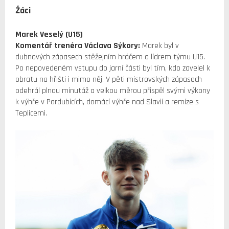
Žáci
Marek Veselý (U15)
Komentář trenéra Václava Sýkory:
Marek byl v
dubnových zápasech stěžejním hráčem a lídrem týmu U15.
Po nepovedeném vstupu do jarní části byl tím, kdo zavelel k
obratu na hřišti i mimo něj. V pěti mistrovských zápasech
odehrál plnou minutáž a velkou měrou přispěl svými výkony
k výhře v Pardubicích, domácí výhře nad Slavií a remíze s
Teplicemi.