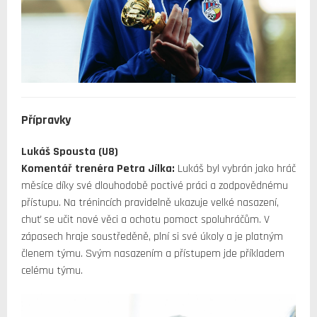
Přípravky
Lukáš Spousta (U8)
Komentář trenéra Petra Jílka:
Lukáš byl vybrán jako hráč
měsíce díky své dlouhodobě poctivé práci a zodpovědnému
přístupu. Na trénincích pravidelně ukazuje velké nasazení,
chuť se učit nové věci a ochotu pomoct spoluhráčům. V
zápasech hraje soustředěně, plní si své úkoly a je platným
členem týmu. Svým nasazením a přístupem jde příkladem
celému týmu.