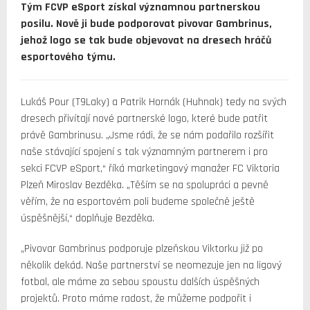
Tým FCVP eSport získal významnou partnerskou
posilu. Nově ji bude podporovat pivovar Gambrinus,
jehož logo se tak bude objevovat na dresech hráčů
esportového týmu.
Lukáš Pour (T9Laky) a Patrik Hornák (Huhnak) tedy na svých
dresech přivítají nové partnerské logo, které bude patřit
právě Gambrinusu. „Jsme rádi, že se nám podařilo rozšířit
naše stávající spojení s tak významným partnerem i pro
sekci FCVP eSport,“ říká marketingový manažer FC Viktoria
Plzeň Miroslav Bezděka. „Těším se na spolupráci a pevně
věřím, že na esportovém poli budeme společně ještě
úspěšnější,“ doplňuje Bezděka.
„Pivovar Gambrinus podporuje plzeňskou Viktorku již po
několik dekád. Naše partnerství se neomezuje jen na ligový
fotbal, ale máme za sebou spoustu dalších úspěšných
projektů. Proto máme radost, že můžeme podpořit i