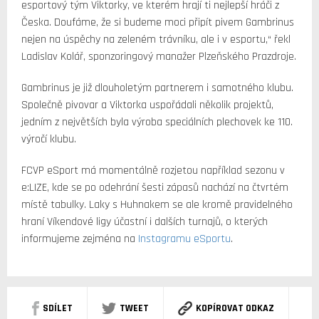
esportový tým Viktorky, ve kterém hrají ti nejlepší hráči z
Česka. Doufáme, že si budeme moci připít pivem Gambrinus
nejen na úspěchy na zeleném trávníku, ale i v esportu,“ řekl
Ladislav Kolář, sponzoringový manažer Plzeňského Prazdroje.
Gambrinus je již dlouholetým partnerem i samotného klubu.
Společně pivovar a Viktorka uspořádali několik projektů,
jedním z největších byla výroba speciálních plechovek ke 110.
výročí klubu.
FCVP eSport má momentálně rozjetou například sezonu v
e:LIZE, kde se po odehrání šesti zápasů nachází na čtvrtém
místě tabulky. Laky s Huhnakem se ale kromě pravidelného
hraní Víkendové ligy účastní i dalších turnajů, o kterých
informujeme zejména na
Instagramu eSportu
.
SDÍLET
TWEET
KOPÍROVAT ODKAZ