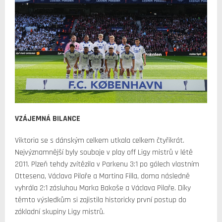
VZÁJEMNÁ BILANCE
Viktoria se s dánským celkem utkala celkem čtyřikrát.
Nejvýznamnější byly souboje v play off Ligy mistrů v létě
2011. Plzeň tehdy zvítězila v Parkenu 3:1 po gólech vlastním
Ottesena, Václava Pilaře a Martina Filla, doma následně
vyhrála 2:1 zásluhou Marka Bakoše a Václava Pilaře. Díky
těmto výsledkům si zajistila historicky první postup do
základní skupiny Ligy mistrů.