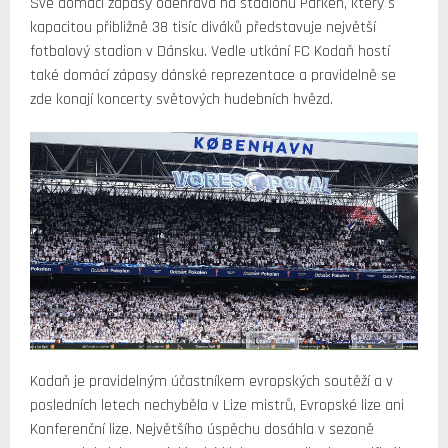
Své domácí zápasy odehrává na stadionu Parken, který s
kapacitou přibližně 38 tisíc diváků představuje největší
fotbalový stadion v Dánsku. Vedle utkání FC Kodaň hostí
také domácí zápasy dánské reprezentace a pravidelně se
zde konají koncerty světových hudebních hvězd.
Kodaň je pravidelným účastníkem evropských soutěží a v
posledních letech nechyběla v Lize mistrů, Evropské lize ani
Konferenční lize. Největšího úspěchu dosáhla v sezoně