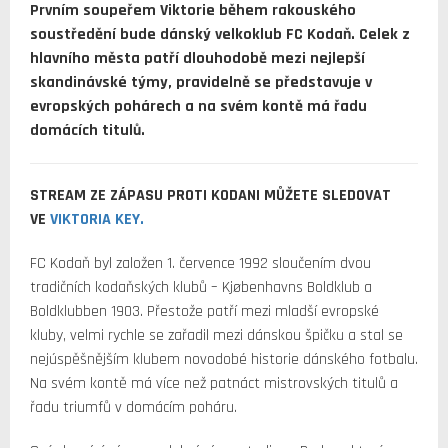
Prvním soupeřem Viktorie během rakouského
soustředění bude dánský velkoklub FC Kodaň. Celek z
hlavního města patří dlouhodobě mezi nejlepší
skandinávské týmy, pravidelně se představuje v
evropských pohárech a na svém kontě má řadu
domácích titulů.
STREAM ZE ZÁPASU PROTI KODANI MŮŽETE SLEDOVAT
VE
VIKTORIA KEY.
FC Kodaň byl založen 1. července 1992 sloučením dvou
tradičních kodaňských klubů – Kjøbenhavns Boldklub a
Boldklubben 1903. Přestože patří mezi mladší evropské
kluby, velmi rychle se zařadil mezi dánskou špičku a stal se
nejúspěšnějším klubem novodobé historie dánského fotbalu.
Na svém kontě má více než patnáct mistrovských titulů a
řadu triumfů v domácím poháru.