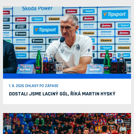
1. 8. 2026 OHLASY PO ZÁPASE
DOSTALI JSME LACINÝ GÓL, ŘÍKÁ MARTIN HYSKÝ