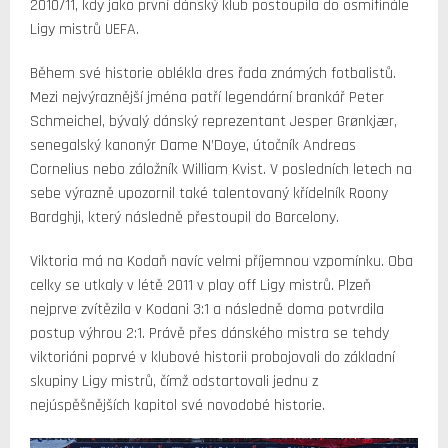
2010/11, kdy jako první dánský klub postoupila do osmifinále
Ligy mistrů UEFA.
Během své historie oblékla dres řada známých fotbalistů.
Mezi nejvýraznější jména patří legendární brankář Peter
Schmeichel, bývalý dánský reprezentant Jesper Grønkjær,
senegalský kanonýr Dame N’Doye, útočník Andreas
Cornelius nebo záložník William Kvist. V posledních letech na
sebe výrazně upozornil také talentovaný křídelník Roony
Bardghji, který následně přestoupil do Barcelony.
Viktoria má na Kodaň navíc velmi příjemnou vzpomínku. Oba
celky se utkaly v létě 2011 v play off Ligy mistrů. Plzeň
nejprve zvítězila v Kodani 3:1 a následně doma potvrdila
postup výhrou 2:1. Právě přes dánského mistra se tehdy
viktoriáni poprvé v klubové historii probojovali do základní
skupiny Ligy mistrů, čímž odstartovali jednu z
nejúspěšnějších kapitol své novodobé historie.