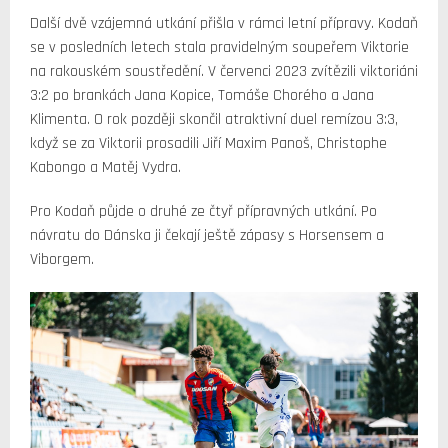
Další dvě vzájemná utkání přišla v rámci letní přípravy. Kodaň
se v posledních letech stala pravidelným soupeřem Viktorie
na rakouském soustředění. V červenci 2023 zvítězili viktoriáni
3:2 po brankách Jana Kopice, Tomáše Chorého a Jana
Klimenta. O rok později skončil atraktivní duel remízou 3:3,
když se za Viktorii prosadili Jiří Maxim Panoš, Christophe
Kabongo a Matěj Vydra.
Pro Kodaň půjde o druhé ze čtyř přípravných utkání. Po
návratu do Dánska ji čekají ještě zápasy s Horsensem a
Viborgem.