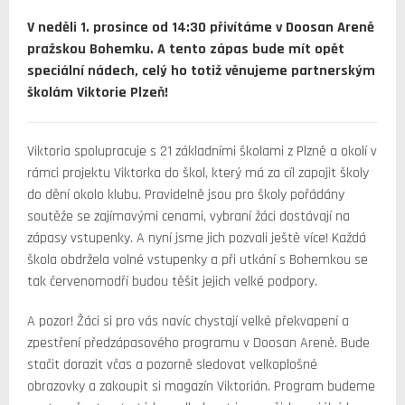
V neděli 1. prosince od 14:30 přivítáme v Doosan Areně
pražskou Bohemku. A tento zápas bude mít opět
speciální nádech, celý ho totiž věnujeme partnerským
školám Viktorie Plzeň!
Viktoria spolupracuje s 21 základními školami z Plzně a okolí v
rámci projektu Viktorka do škol, který má za cíl zapojit školy
do dění okolo klubu. Pravidelně jsou pro školy pořádány
soutěže se zajímavými cenami, vybraní žáci dostávají na
zápasy vstupenky. A nyní jsme jich pozvali ještě více! Každá
škola obdržela volné vstupenky a při utkání s Bohemkou se
tak červenomodří budou těšit jejich velké podpory.
A pozor! Žáci si pro vás navíc chystají velké překvapení a
zpestření předzápasového programu v Doosan Areně. Bude
stačit dorazit včas a pozorně sledovat velkoplošné
obrazovky a zakoupit si magazín Viktorián. Program budeme