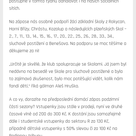
postupně v tomto týdnu odhalovat i na našich sociálních
sítích.
Na zápase nás osobně podpoří žáci základní školy z Rokycan,
Horní Břízy, Chrástu, Kozolup a následujících plzeňských škol –
2., 7., 11., 13., 14., 15., 16., 17., 20., 22., 25., 26., 28., 33., 34.,
sluchově postižení a Benešova. Na podporu se moc těšíme a
děkujeme za ni!
„Určitě je skvělé, že klub spolupracuje se školami. Já jsem byl
nedávno na besedě ve škole pro sluchově postižené a byla
to zajímavá zkušenost, bylo moc potěšující vidět, kolik nám
fandí dětí,“ říká gólman Aleš Hruška.
A co vy, dorazíte na předposlední domácí zápas podzimní
části sezony? Vstupenky jsou stále v prodeji, nyní ve druhé
časové vlně od 200 do 300 Kč. K dostání jsou samozřejmě
dále i studentské vstupenky do sektoru R za 130 Kč,
případně dětské vstupenky s 50% slevou či za 100 Kč na
Rodinnou tribunu.