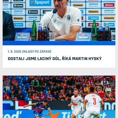
1. 8. 2026 OHLASY PO ZÁPASE
DOSTALI JSME LACINÝ GÓL, ŘÍKÁ MARTIN HYSKÝ