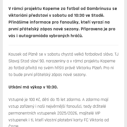
V rámci projektu Kopeme za fotbal od Gambrinusu se
viktoriáni představí v sobotu od 10:30 ve Stodě.
Přinášíme informace pro fanoušky, kteří vyrazí na
první přátelský zápas nové sezony. Připravena je pro
vás i autogramiáda vybraných hráčů.
Kousek od Plzně se v sobotu chystá velká fotbalová sláva. TJ
Slavoj Stod slaví 90. narozeniny a v rámci projektu Kopeme
za fotbal přivítá na svém hřišti právě Viktorku Plzeň. Pro ni
to bude první přátelský zápas nové sezony.
Utkání má výkop v 10:30.
Vstupné je 100 Kč, děti do 15 let zdarma. A zdarma mají
vstup zařízený i naši nejvěrnější fanoušci, tedy držitelé
permanentních vstupenek 2025/2026, majitelé VIP
vstupenek i ti, kteří vlastní platební karty FC Viktoria od
ČSOB.