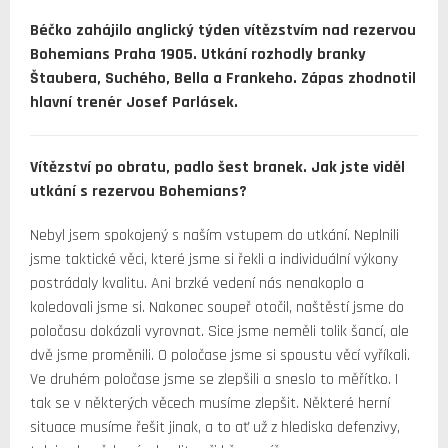
Béčko zahájilo anglický týden vítězstvím nad rezervou
Bohemians Praha 1905. Utkání rozhodly branky
Štaubera, Suchého, Bella a Frankeho. Zápas zhodnotil
hlavní trenér Josef Parlásek.
Vítězství po obratu, padlo šest branek. Jak jste viděl
utkání s rezervou Bohemians?
Nebyl jsem spokojený s naším vstupem do utkání. Neplnili
jsme taktické věci, které jsme si řekli a individuální výkony
postrádaly kvalitu. Ani brzké vedení nás nenakoplo a
koledovali jsme si. Nakonec soupeř otočil, naštěstí jsme do
poločasu dokázali vyrovnat. Sice jsme neměli tolik šancí, ale
dvě jsme proměnili. O poločase jsme si spoustu věcí vyříkali.
Ve druhém poločase jsme se zlepšili a sneslo to měřítko. I
tak se v některých věcech musíme zlepšit. Některé herní
situace musíme řešit jinak, a to ať už z hlediska defenzivy,