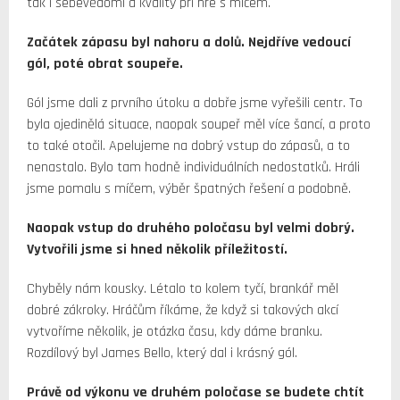
tak i sebevědomí a kvality při hře s míčem.
Začátek zápasu byl nahoru a dolů. Nejdříve vedoucí
gól, poté obrat soupeře.
Gól jsme dali z prvního útoku a dobře jsme vyřešili centr. To
byla ojedinělá situace, naopak soupeř měl více šancí, a proto
to také otočil. Apelujeme na dobrý vstup do zápasů, a to
nenastalo. Bylo tam hodně individuálních nedostatků. Hráli
jsme pomalu s míčem, výběr špatných řešení a podobně.
Naopak vstup do druhého poločasu byl velmi dobrý.
Vytvořili jsme si hned několik příležitostí.
Chyběly nám kousky. Létalo to kolem tyčí, brankář měl
dobré zákroky. Hráčům říkáme, že když si takových akcí
vytvoříme několik, je otázka času, kdy dáme branku.
Rozdílový byl James Bello, který dal i krásný gól.
Právě od výkonu ve druhém poločase se budete chtít