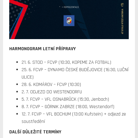
HARMONOGRAM LETNÍ PŘÍPRAVY
21. 6. STOD – FCVP (10:30, KOPEME ZA FOTBAL)
25. 6. FCVP – DYNAMO ČESKÉ BUDĚJOVICE (16:30, LUČNÍ
ULICE)
28. 6. KOMÁROV – FCVP (10:30)
2. 7. ODJEZD DO WESTENDORFU
5. 7. FCVP – VFL OSNABRÜCK (15:30, Jenbach)
8. 7. FCVP – GÓRNIK ZABRZE (18:00, Westendorf)
12. 7. FCVP – VFL BOCHUM (13:00 Kufstein) + odjezd ze
soustředění
DALŠÍ DŮLEŽITÉ TERMÍNY