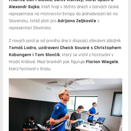
Alexandr Sojka
, kteří hrají v těchto dnech v barvách české
reprezentace na mistrovství Evropy do jednadvaceti let na
Slovensku, totéž platí pro
Adrijana Zeljkoviće
s
reprezentací Slovinska.
Z nových posil je od prvního dne k dispozici ofenzivní záložník
Tomáš Ladra, uzdravení Cheick Souaré s Christophem
Kabongem i Tom Slončík
, který se vrátil z hostování v
Hradci Králové. Mezi brankáři pak figuruje
Florian Wiegele
,
který hostoval v Grazu.