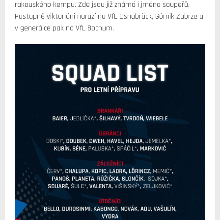
rakouského kempu. Zde jsou již známá i jména soupeřů.
Postupně viktoriáni narazí na VfL Osnabrück, Górnik Zabrze a
v generálce pak na VfL Bochum.