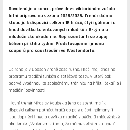
Dovolená je u konce, právě dnes viktoriánům začala
letní příprava na sezonu 2025/2026. Trenérskému
štábu je k dispozici celkem 15 hráčů, čtyři gólmani a
hned devítka talentovaných mladíků z B-týmu a
mládežnické akademie. Reprezentanti se zapojí
během příštího týdne. Představujeme i jména
soupeřů pro soustředění ve Westendorfu.
Od rána je v Doosan Areně zase rušno. Hráči mají dnes na
programu tradiční funkční a zátěžové testy, v úterý pak
poprvé vyběhnou ke společnému tréninku na hřišti, čekají je i
mediální povinnosti.
Hlavní trenér Miroslav Koubek a jeho asistenti mají k
dispozici celkem patnáct hráčů do pole a čtyři gólmany. Ti
jsou doplněni hned o devítku mladíků z béčka či mládežnické
akademie. „Vzhledem k tomu, že máme velké zastoupení