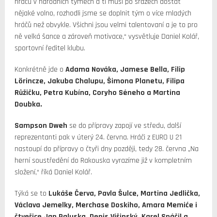
hráčů v národních týmech a ti musí po srazech dostat
nějaké volno, rozhodli jsme se doplnit tým o více mladých
hráčů než obvykle. Všichni jsou velmi talentovaní a je to pro
ně velká šance a zároveň motivace,“ vysvětluje Daniel Kolář,
sportovní ředitel klubu.
Konkrétně jde o
Adama Nováka, Jamese Bella, Filip
Lörincze, Jakuba Chalupu, Šimona Planetu, Filipa
Růžičku, Petra Kubína, Coryho Séneho a Martina
Doubka.
Sampson Dweh
se do přípravy zapojí ve středu, další
reprezentanti pak v úterý 24. června. Hráči z EURO U 21
nastoupí do přípravy o čtyři dny později, tedy 28. června „Na
herní soustředění do Rakouska vyrazíme již v kompletním
složení,“ říká Daniel Kolář.
Týká se to
Lukáše Červa, Pavla Šulce, Martina Jedlička,
Václava Jemelky, Merchase Doskiho, Amara Memiće i
čtveřice Jan Paluska, Denis Višinský, Karel Spáčil a