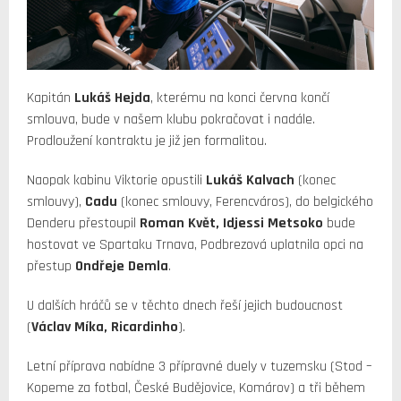
Kapitán
Lukáš Hejda
, kterému na konci června končí
smlouva, bude v našem klubu pokračovat i nadále.
Prodloužení kontraktu je již jen formalitou.
Naopak kabinu Viktorie opustili
Lukáš Kalvach
(konec
smlouvy),
Cadu
(konec smlouvy, Ferencváros), do belgického
Denderu přestoupil
Roman Květ, Idjessi Metsoko
bude
hostovat ve Spartaku Trnava, Podbrezová uplatnila opci na
přestup
Ondřeje Demla
.
U dalších hráčů se v těchto dnech řeší jejich budoucnost
(
Václav Míka, Ricardinho
).
Letní příprava nabídne 3 přípravné duely v tuzemsku (Stod –
Kopeme za fotbal, České Budějovice, Komárov) a tři během