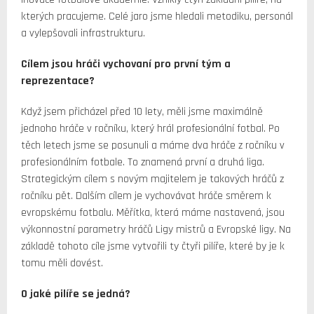
kterých pracujeme. Celé jaro jsme hledali metodiku, personál
a vylepšovali infrastrukturu.
Cílem jsou hráči vychovaní pro první tým a
reprezentace?
Když jsem přicházel před 10 lety, měli jsme maximálně
jednoho hráče v ročníku, který hrál profesionální fotbal. Po
těch letech jsme se posunuli a máme dva hráče z ročníku v
profesionálním fotbale. To znamená první a druhá liga.
Strategickým cílem s novým majitelem je takových hráčů z
ročníku pět. Dalším cílem je vychovávat hráče směrem k
evropskému fotbalu. Měřítka, která máme nastavená, jsou
výkonnostní parametry hráčů Ligy mistrů a Evropské ligy. Na
základě tohoto cíle jsme vytvořili ty čtyři pilíře, které by je k
tomu měli dovést.
O jaké pilíře se jedná?