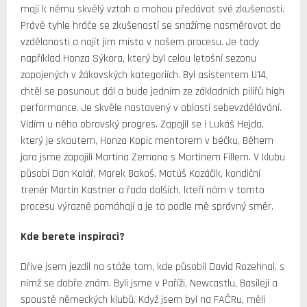
mají k němu skvělý vztah a mohou předávat své zkušenosti.
Právě tyhle hráče se zkušeností se snažíme nasměrovat do
vzdělanosti a najít jim místo v našem procesu. Je tady
například Honza Sýkora, který byl celou letošní sezonu
zapojených v žákovských kategoriích. Byl asistentem U14,
chtěl se posunout dál a bude jedním ze základních pilířů high
performance. Je skvěle nastavený v oblasti sebevzdělávání.
Vidím u něho obrovský progres. Zapojil se i Lukáš Hejda,
který je skautem, Honza Kopic mentorem v béčku, Během
jara jsme zapojili Martina Zemana s Martinem Fillem. V klubu
působí Dan Kolář, Marek Bakoš, Matúš Kozáčik, kondiční
trenér Martin Kastner a řada dalších, kteří nám v tomto
procesu výrazně pomáhají a je to podle mě správný směr.
Kde berete inspiraci?
Dříve jsem jezdil na stáže tam, kde působil David Rozehnal, s
nímž se dobře znám. Byli jsme v Paříži, Newcastlu, Basileji a
spoustě německých klubů. Když jsem byl na FAČRu, měli