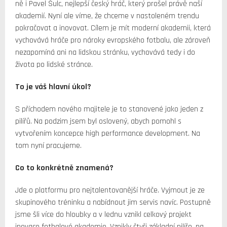
ně i Pavel Šulc, nejlepší český hráč, který prošel právě naší
akademií. Nyní ale víme, že chceme v nastoleném trendu
pokračovat a inovovat. Cílem je mít moderní akademii, která
vychovává hráče pro nároky evropského fotbalu, ale zároveň
nezapomíná ani na lidskou stránku, vychovává tedy i do
života po lidské stránce.
To je váš hlavní úkol?
S příchodem nového majitele je to stanovené jako jeden z
pilířů. Na podzim jsem byl oslovený, abych pomohl s
vytvořením koncepce high performance development. Na
tom nyní pracujeme.
Co to konkrétně znamená?
Jde o platformu pro nejtalentovanější hráče. Vyjmout je ze
skupinového tréninku a nabídnout jim servis navíc. Postupně
jsme šli více do hloubky a v lednu vznikl celkový projekt
inovace fotbalové akademie. Vznikly čtyři základní pilíře, na