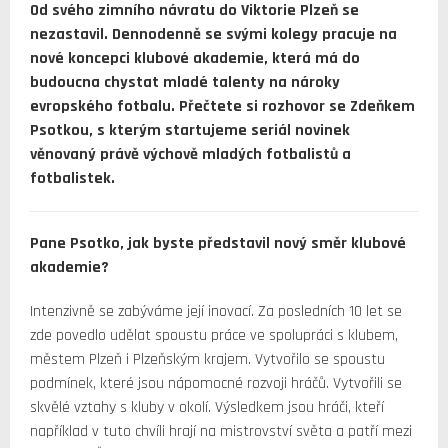
Od svého zimního návratu do Viktorie Plzeň se
nezastavil. Dennodenně se svými kolegy pracuje na
nové koncepci klubové akademie, která má do
budoucna chystat mladé talenty na nároky
evropského fotbalu. Přečtete si rozhovor se Zdeňkem
Psotkou, s kterým startujeme seriál novinek
věnovaný právě výchově mladých fotbalistů a
fotbalistek.
Pane Psotko, jak byste představil nový směr klubové
akademie?
Intenzivně se zabýváme její inovací. Za posledních 10 let se
zde povedlo udělat spoustu práce ve spolupráci s klubem,
městem Plzeň i Plzeňským krajem. Vytvořilo se spoustu
podmínek, které jsou nápomocné rozvoji hráčů. Vytvořili se
skvělé vztahy s kluby v okolí. Výsledkem jsou hráči, kteří
například v tuto chvíli hrají na mistrovství světa a patří mezi