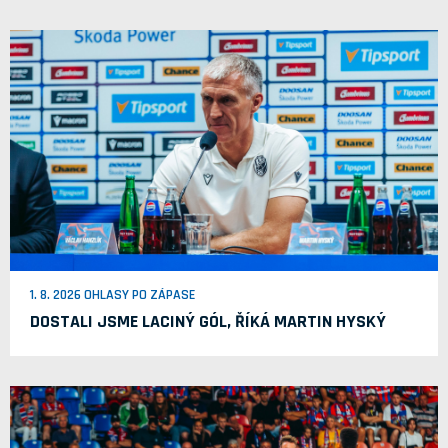
1. 8. 2026 OHLASY PO ZÁPASE
DOSTALI JSME LACINÝ GÓL, ŘÍKÁ MARTIN HYSKÝ