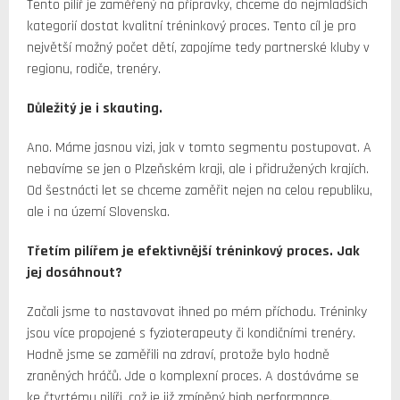
Tento pilíř je zaměřený na přípravky, chceme do nejmladších
kategorií dostat kvalitní tréninkový proces. Tento cíl je pro
největší možný počet dětí, zapojíme tedy partnerské kluby v
regionu, rodiče, trenéry.
Důležitý je i skauting.
Ano. Máme jasnou vizi, jak v tomto segmentu postupovat. A
nebavíme se jen o Plzeňském kraji, ale i přidružených krajích.
Od šestnácti let se chceme zaměřit nejen na celou republiku,
ale i na území Slovenska.
Třetím pilířem je efektivnější tréninkový proces. Jak
jej dosáhnout?
Začali jsme to nastavovat ihned po mém příchodu. Tréninky
jsou více propojené s fyzioterapeuty či kondičními trenéry.
Hodně jsme se zaměřili na zdraví, protože bylo hodně
zraněných hráčů. Jde o komplexní proces. A dostáváme se
ke čtvrtému pilíři, což je již zmíněný high performance.