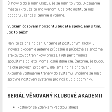
Šilhavý a další nám ukazují, že se nám to vrací. Ukazujeme
městu i kraji, že to má význam. Obě tyto instituce nás
podporují, čehož si ceníme a vážíme.
V jakém časovém horizontu budete spokojený s tím,
jak to běží?
Není to ze dne na den. Chceme jít postupnými kroky. U
inovace akademie jedeme průběžně a průběžně se snažíme
efektivizovat tréninkový proces. High performance
spouštíme od léta. Máme jasně dané cíle. Čekáme, že budou
nějaké provozní problémy, ale jsme na ně připraveni.
Aktuálně vtahujeme trenéry do systému. Snažíme se najít
správné nastavení systému pro náš klub a podmínky.
SERIÁL VĚNOVANÝ KLUBOVÉ AKADEMII
Rozhovor se Zdeňkem Psotkou (dnes)