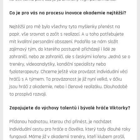
Co je pro vás na procesu inovace akademie nejtěžší?
Nejtěžší pro mě bylo všechny tyto myšlenky přenést na
papír, vše srovnat a začít s realizací. A u toho potřebujete
mít kvalitní personální obsazení. Podařilo se nám složit
zajímavý tým, do kterého postupně přicházejí i lidé ze
zahraničí, nebo ze zahraničí, ale s českými kořeny. Jedná se o
trenéry, videoanalytiky, kondiční specialisty nebo
fyzioterapeuty. Chceme ještě více provázat individuální věci
hráčů s A týmem. Ta provázanost je již nyní velká, v áčku
jsou hráči z akademie, nebo i členové realizáku. Dlouhodobě
to prospívá rozvoji.
Zapojujete do výchovy talentů i bývalé hráče Viktorky?
Přidanou hodnotou, kterou chci přinést, je nacházet
individuální cestu pro hráče a člověka, který tady dlouhé roky
fungoval. Máme již v akademii trenéry, kteří klubem prošli,