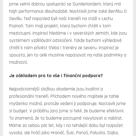
jsme velmi dobrou spolupráci se Sunderlandem, který má
high performance dlouhodobě. Navštívili jsme také Benfiku či
Sevillu. Teď naposled byli naši trenéři na stáži v Lechu
Poznań. Tam mají projekt, který bychom chtěli v tom
mezistupni. Inspiraci hledáme i v severských zemích, kde jsou
systémem vzdělávání odskočení. Takže bychom výhledově
chtěli k nám přivést třeba i trenéry ze severu. Inspirací je
spousta, jen to celé musíme napasovat na naše podmínky a
možnosti.
Je základem pro to vše i finanční podpora?
Nejpodstatnější složkou akademie jsou kvalitní a
profesionální trenéři. Příchodem nového majitele je tahle
myšlenka možná, protože vedení ji podporuje. Nastavili jsme
si budget. V průběhu jara jsme si řekli, že budeme efektivní.
To znamená, že to budeme postupně navyšovat a nabírat.
Máme za sebou pár let, kdy i na tehdejší dobu byl rozpočet
vysoký, ale hráči jako Hranáč, Šulc, Panoš, Paluska, Sojka,