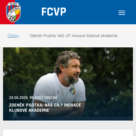
FCVP
Články
Zdeněk Psotka: Náš cíl? Inovace klubové akademie
29.06.2026 MLÁDEŽ OBECNĚ
ZDENĚK PSOTKA: NÁŠ CÍL? INOVACE
KLUBOVÉ AKADEMIE