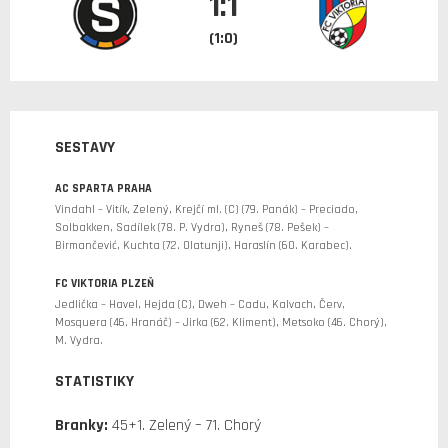
1:1
(1:0)
SESTAVY
AC SPARTA PRAHA
Vindahl – Vitík, Zelený, Krejčí ml. (C) (79. Panák) – Preciado,
Solbakken, Sadílek (78. P. Vydra), Ryneš (78. Pešek) –
Birmančević, Kuchta (72. Olatunji), Haraslín (60. Karabec).
FC VIKTORIA PLZEŇ
Jedlička – Havel, Hejda (C), Dweh – Cadu, Kalvach, Červ,
Mosquera (46. Hranáč) – Jirka (62. Kliment), Metsoko (46. Chorý),
M. Vydra.
STATISTIKY
Branky:
45+1. Zelený – 71. Chorý