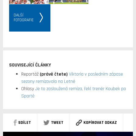
DALŠÍ
FOTOGRAFIE
SOUVISEJÍCÍ ČLÁNKY
Reportáž
(právě čtete)
Viktoria v posledním zápase
sezony remizovala na Letné
Ohlasy
Je to zasloužená remíza, řekl trenér Koubek po
Spartě
SDÍLET
TWEET
KOPÍROVAT ODKAZ