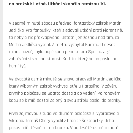
na pražské Letné. Utkání skončilo remízou 1:1.
V sedmé minutě zápasu předvedl fantastický zákrok Martin
Jedlička. Pro fanoušky, kteří sledovali utkání proti Fiorentině,
to nebylo nic překvapivého. Ostatní jen žasnou nad tím, co
Martin Jedlička vytáhl. Z metru vychytal Kuchtu. O deset
minut později byla odpískána penalta pro Spartu. Její
zahrávání si vzal na starosti Kuchta, který balon poslal na
horní tyč.
Ve dvacáté osmé minutě se znovu předvedl Martin Jedlička,
který výborným zákrok vychytal střelu Haraslína. V závěru
prvního poločasu se Sparta dostala do vedení. Po rohovém
kopu se k míči dostal Zelený a svou střelu poslal do branky.
První zajímavou situaci ve druhém poločase si vypracovala
Viktoria. Tomáš Chorý vypálil z hranice šestnáctky. Jeho
pokus mířil těsně mimo branku. V padesáté osmé minutě