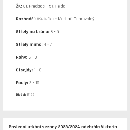
ŽK:
81. Preciado – 51. Hejda
Rozhodčí:
Všetečka – Machač, Dobrovolný
Střely na bránu:
6 - 5
Střely mimo:
4 - 7
Rohy:
6 - 3
Ofsajdy:
1 - 0
Fauly:
3 - 10
Diváci:
17138
Poslední utkání sezony 2023/2024 odehrála Viktoria