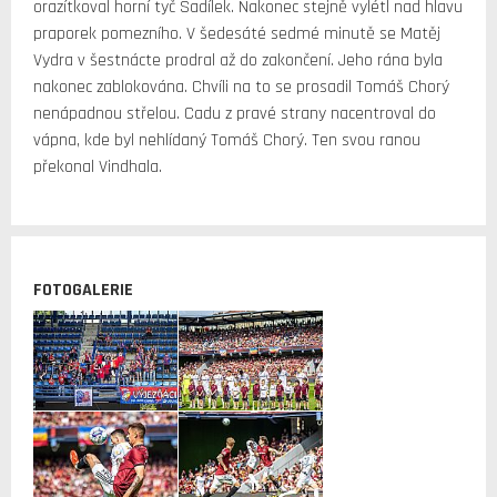
orazítkoval horní tyč Sadílek. Nakonec stejně vylétl nad hlavu
praporek pomezního. V šedesáté sedmé minutě se Matěj
Vydra v šestnácte prodral až do zakončení. Jeho rána byla
nakonec zablokována. Chvíli na to se prosadil Tomáš Chorý
nenápadnou střelou. Cadu z pravé strany nacentroval do
vápna, kde byl nehlídaný Tomáš Chorý. Ten svou ranou
překonal Vindhala.
FOTOGALERIE