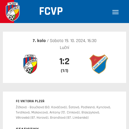
FCVP
30. 12. 1899
7. kolo
/ Sobota 19. 10. 2024, 16:30
Luční
1:2
(1:1)
FC VIKTORIA PLZEŇ
Žížková - Boučková (60. Kováčová), Šotová, Podlesná, Kynclová,
Tvrdíková, Makovcová, Antony (72. Cinková), Blasczyková,
Větrovská (87. Horová), Brandlová (87. Limberská)