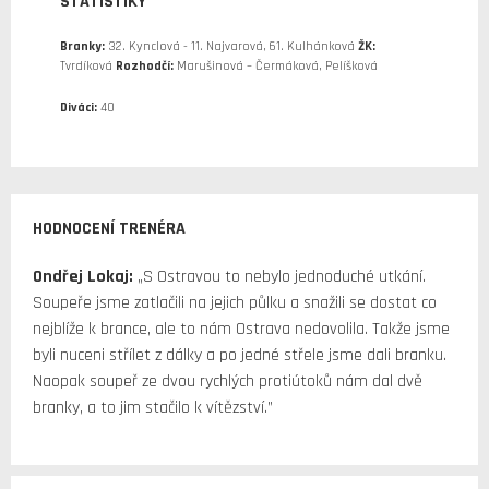
STATISTIKY
Branky:
32. Kynclová - 11. Najvarová, 61. Kulhánková
ŽK:
Tvrdíková
Rozhodčí:
Marušinová – Čermáková, Pelíšková
Diváci:
40
HODNOCENÍ TRENÉRA
Ondřej Lokaj:
„S Ostravou to nebylo jednoduché utkání.
Soupeře jsme zatlačili na jejich půlku a snažili se dostat co
nejblíže k brance, ale to nám Ostrava nedovolila. Takže jsme
byli nuceni střílet z dálky a po jedné střele jsme dali branku.
Naopak soupeř ze dvou rychlých protiútoků nám dal dvě
branky, a to jim stačilo k vítězství.”