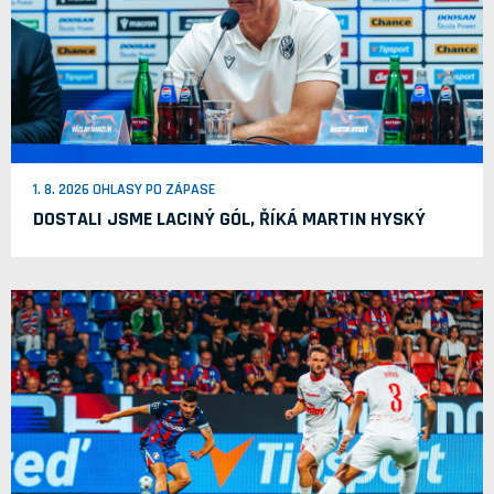
1. 8. 2026 OHLASY PO ZÁPASE
DOSTALI JSME LACINÝ GÓL, ŘÍKÁ MARTIN HYSKÝ