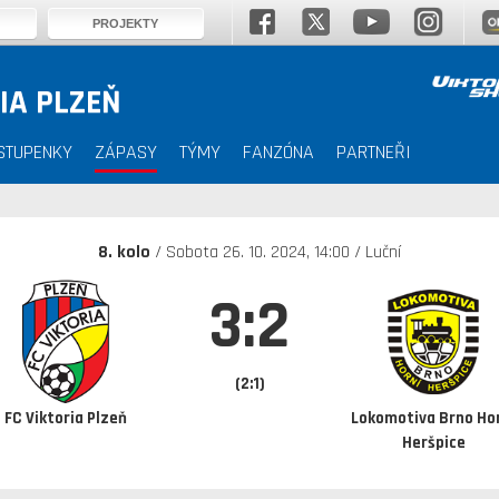
PROJEKTY
IA PLZEŇ
STUPENKY
ZÁPASY
TÝMY
FANZÓNA
PARTNEŘI
8. kolo
/ Sobota 26. 10. 2024, 14:00 / Luční
3:2
(2:1)
FC Viktoria Plzeň
Lokomotiva Brno Ho
Heršpice