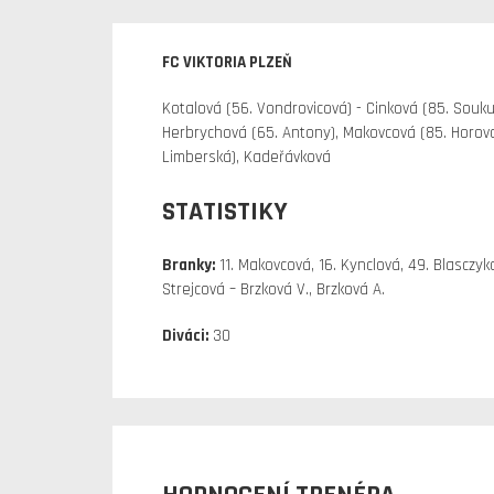
FC VIKTORIA PLZEŇ
Kotalová (56. Vondrovicová) - Cinková (85. Souku
Herbrychová (65. Antony), Makovcová (85. Horová)
Limberská), Kadeřávková
STATISTIKY
Branky:
11. Makovcová, 16. Kynclová, 49. Blasczyk
Strejcová – Brzková V., Brzková A.
Diváci:
30