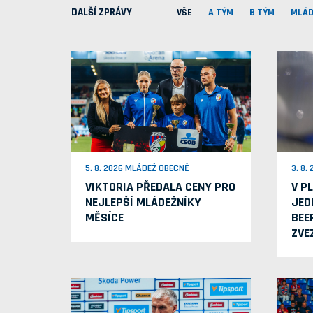
DALŠÍ ZPRÁVY
VŠE
A TÝM
B TÝM
MLÁD
5. 8. 2026 MLÁDEŽ OBECNĚ
3. 8.
VIKTORIA PŘEDALA CENY PRO
V P
NEJLEPŠÍ MLÁDEŽNÍKY
JED
MĚSÍCE
BEE
ZVE