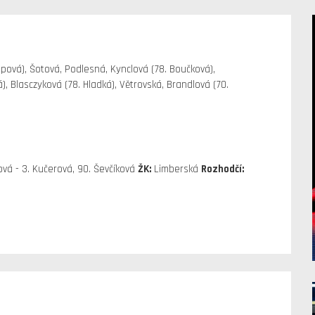
pová), Šotová, Podlesná, Kynclová (78. Boučková),
, Blasczyková (78. Hladká), Větrovská, Brandlová (70.
ová - 3. Kučerová, 90. Ševčíková
ŽK:
Limberská
Rozhodčí: