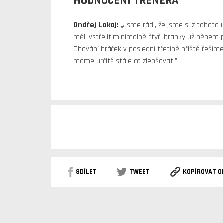
HODNOCENÍ TRENÉRA
Ondřej Lokaj:
„Jsme rádi, že jsme si z tohoto 
měli vstřelit minimálně čtyři branky už během 
Chování hráček v poslední třetině hřiště řeší
máme určitě stále co zlepšovat.”
SDÍLET
TWEET
KOPÍROVAT O