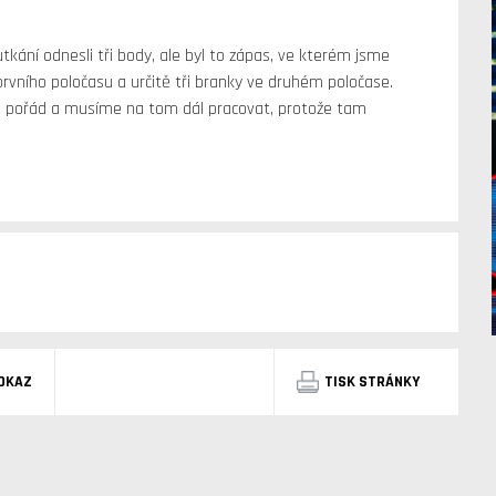
utkání odnesli tři body, ale byl to zápas, ve kterém jsme
prvního poločasu a určitě tři branky ve druhém poločase.
me pořád a musíme na tom dál pracovat, protože tam
DKAZ
TISK STRÁNKY