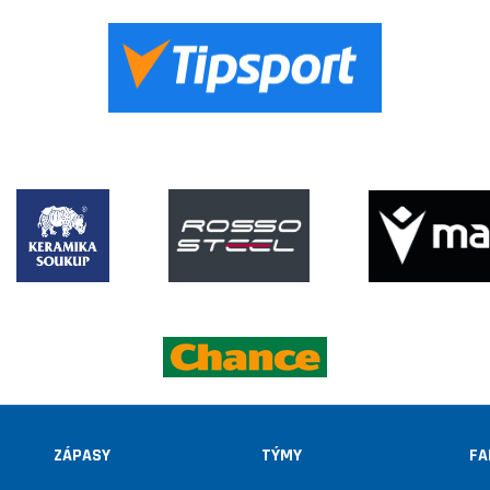
ZÁPASY
TÝMY
FA