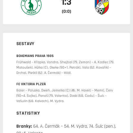
1:3
(0:0)
SESTAVY
BOHEMIANS PRAHA 1905
Frühwald – Křapka, Vondra, Shejbal (79. Zeman) – A. Kadlec (79.
Matoušek), Hůlka (C), Okeke (90+1. Petrák), Vala (62. Kovařík) –
Drchal, Pleštil (62. A. Čermák) – Hilál.
FC VIKTORIA PLZEŇ
Baier – Paluska, Dweh, Jemelka (C) (46. M. Havel) – Memić, Červ
(90+4. Sojka), Panoš (79. Valenta), Doski (68. Cadu) – Šulc –
Vašulín (68. Kalvach), M. Vydra.
STATISTIKY
Branky:
64. A. Čermák – 54. M. Vydra, 74. Šulc (pen.),