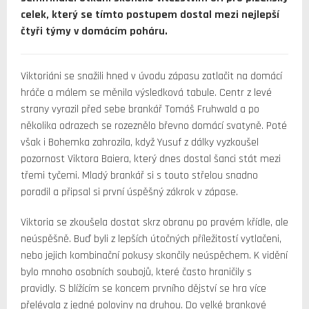
celek, který se tímto postupem dostal mezi nejlepší
čtyři týmy v domácím poháru.
Viktoriáni se snažili hned v úvodu zápasu zatlačit na domácí
hráče a málem se měnila výsledková tabule. Centr z levé
strany vyrazil před sebe brankář Tomáš Fruhwald a po
několika odrazech se rozeznělo břevno domácí svatyně. Poté
však i Bohemka zahrozila, když Yusuf z dálky vyzkoušel
pozornost Viktora Baiera, který dnes dostal šanci stát mezi
třemi tyčemi. Mladý brankář si s touto střelou snadno
poradil a připsal si první úspěšný zákrok v zápase.
Viktoria se zkoušela dostat skrz obranu po pravém křídle, ale
neúspěšně. Buď byli z lepších útočných příležitostí vytlačeni,
nebo jejich kombinační pokusy skončily neúspěchem. K vidění
bylo mnoho osobních soubojů, které často hraničily s
pravidly. S blížícím se koncem prvního dějství se hra více
přelévala z jedné poloviny na druhou. Do velké brankové