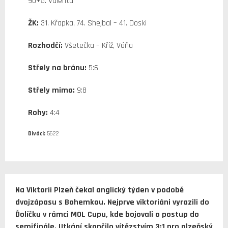
90+5. Valenta
ŽK:
31. Křapka, 74. Shejbal – 41. Doski
Rozhodčí:
Všetečka – Kříž, Váňa
Střely na bránu:
5:6
Střely mimo:
9:8
Rohy:
4:4
Diváci:
5622
Na Viktorii Plzeň čekal anglický týden v podobě
dvojzápasu s Bohemkou. Nejprve viktoriáni vyrazili do
Ďolíčku v rámci MOL Cupu, kde bojovali o postup do
semifinále. Utkání skončilo vítězstvím 3:1 pro plzeňský