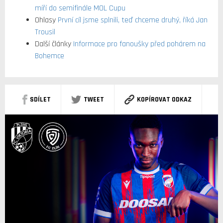
míří do semifinále MOL Cupu
Ohlasy
První cíl jsme splnili, teď chceme druhý, říká Jan
Trousil
Další články
Informace pro fanoušky před pohárem na
Bohemce
SDÍLET
TWEET
KOPÍROVAT ODKAZ