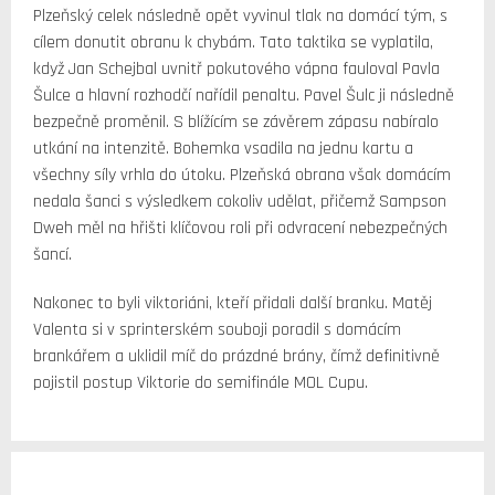
Plzeňský celek následně opět vyvinul tlak na domácí tým, s
cílem donutit obranu k chybám. Tato taktika se vyplatila,
když Jan Schejbal uvnitř pokutového vápna fauloval Pavla
Šulce a hlavní rozhodčí nařídil penaltu. Pavel Šulc ji následně
bezpečně proměnil. S blížícím se závěrem zápasu nabíralo
utkání na intenzitě. Bohemka vsadila na jednu kartu a
všechny síly vrhla do útoku. Plzeňská obrana však domácím
nedala šanci s výsledkem cokoliv udělat, přičemž Sampson
Dweh měl na hřišti klíčovou roli při odvracení nebezpečných
šancí.
Nakonec to byli viktoriáni, kteří přidali další branku. Matěj
Valenta si v sprinterském souboji poradil s domácím
brankářem a uklidil míč do prázdné brány, čímž definitivně
pojistil postup Viktorie do semifinále MOL Cupu.