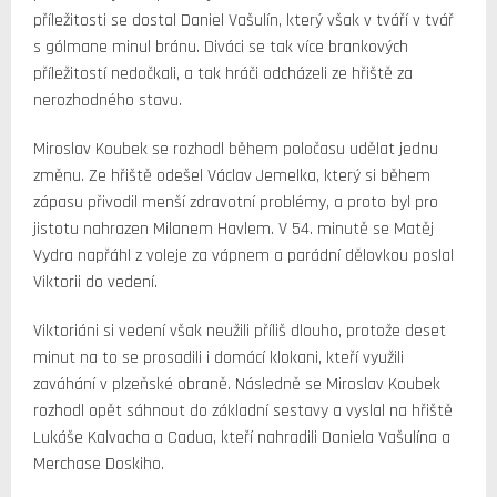
příležitosti se dostal Daniel Vašulín, který však v tváří v tvář
s gólmane minul bránu. Diváci se tak více brankových
příležitostí nedočkali, a tak hráči odcházeli ze hřiště za
nerozhodného stavu.
Miroslav Koubek se rozhodl během poločasu udělat jednu
změnu. Ze hřiště odešel Václav Jemelka, který si během
zápasu přivodil menší zdravotní problémy, a proto byl pro
jistotu nahrazen Milanem Havlem. V 54. minutě se Matěj
Vydra napřáhl z voleje za vápnem a parádní dělovkou poslal
Viktorii do vedení.
Viktoriáni si vedení však neužili příliš dlouho, protože deset
minut na to se prosadili i domácí klokani, kteří využili
zaváhání v plzeňské obraně. Následně se Miroslav Koubek
rozhodl opět sáhnout do základní sestavy a vyslal na hřiště
Lukáše Kalvacha a Cadua, kteří nahradili Daniela Vašulína a
Merchase Doskiho.