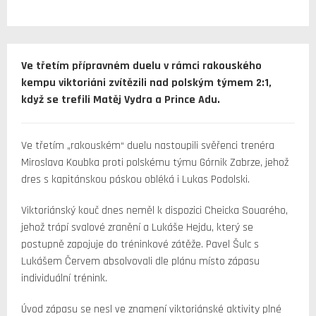
Ve třetím přípravném duelu v rámci rakouského
kempu viktoriáni zvítězili nad polským týmem 2:1,
když se trefili Matěj Vydra a Prince Adu.
Ve třetím „rakouském“ duelu nastoupili svěřenci trenéra
Miroslava Koubka proti polskému týmu Górnik Zabrze, jehož
dres s kapitánskou páskou obléká i Lukas Podolski.
Viktoriánský kouč dnes neměl k dispozici Cheicka Souarého,
jehož trápí svalové zranění a Lukáše Hejdu, který se
postupně zapojuje do tréninkové zátěže. Pavel Šulc s
Lukášem Červem absolvovali dle plánu místo zápasu
individuální trénink.
Úvod zápasu se nesl ve znamení viktoriánské aktivity plné