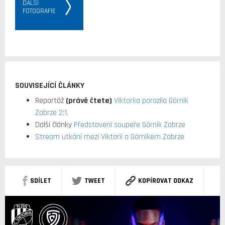
DALŠÍ
FOTOGRAFIE
SOUVISEJÍCÍ ČLÁNKY
Reportáž
(právě čtete)
Viktorka porazila Górnik
Zabrze 2:1.
Další články
Představení soupeře Górnik Zabrze
Stream utkání mezi Viktorií a Górnikem Zabrze
SDÍLET
TWEET
KOPÍROVAT ODKAZ