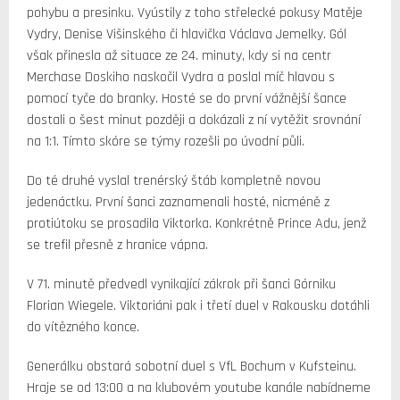
pohybu a presinku. Vyústily z toho střelecké pokusy Matěje
Vydry, Denise Višinského či hlavička Václava Jemelky. Gól
však přinesla až situace ze 24. minuty, kdy si na centr
Merchase Doskiho naskočil Vydra a poslal míč hlavou s
pomocí tyče do branky. Hosté se do první vážnější šance
dostali o šest minut později a dokázali z ní vytěžit srovnání
na 1:1. Tímto skóre se týmy rozešli po úvodní půli.
Do té druhé vyslal trenérský štáb kompletně novou
jedenáctku. První šanci zaznamenali hosté, nicméně z
protiútoku se prosadila Viktorka. Konkrétně Prince Adu, jenž
se trefil přesně z hranice vápna.
V 71. minutě předvedl vynikající zákrok při šanci Górniku
Florian Wiegele. Viktoriáni pak i třetí duel v Rakousku dotáhli
do vítězného konce.
Generálku obstará sobotní duel s VfL Bochum v Kufsteinu.
Hraje se od 13:00 a na klubovém youtube kanále nabídneme