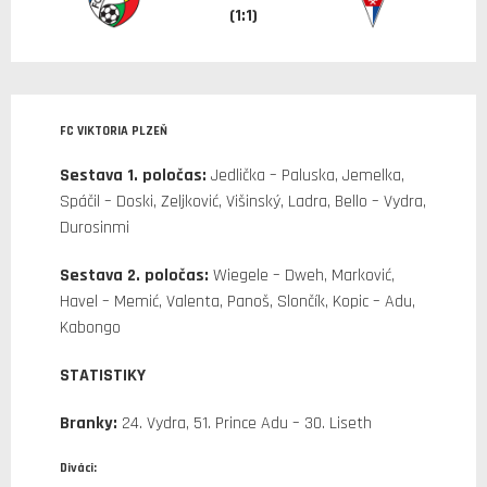
(1:1)
FC VIKTORIA PLZEŇ
Sestava 1. poločas:
Jedlička – Paluska, Jemelka,
Spáčil – Doski, Zeljković, Višinský, Ladra, Bello – Vydra,
Durosinmi
Sestava 2. poločas:
Wiegele – Dweh, Marković,
Havel – Memić, Valenta, Panoš, Slončík, Kopic – Adu,
Kabongo
STATISTIKY
Branky:
24. Vydra, 51. Prince Adu – 30. Liseth
Diváci: