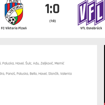
1:0
(1:0)
FC Viktoria Plzeň
VfL Osnabrück
i, Paluska, Havel, Šulc, Adu, Zeljković, Memić
ra, Panoš, Paluska, Bello, Havel, Slončík, Valenta