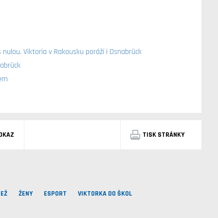
 nulou. Viktoria v Rakousku poráží i Osnabrück
nabrück
kem
DKAZ
TISK STRÁNKY
EŽ
ŽENY
ESPORT
VIKTORKA DO ŠKOL