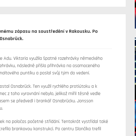
avnému zápasu na soustředění v Rakousku. Po
 Osnabrück.
e Adu. Viktoria využila špatné rozehrávky německého
 rozehrávku, následně přišla přihrávka na osamoceného
enaltového puntíku a poslal svůj tým do vedení.
stal Osnabrück. Ten využil rychlého protiútoku a k
nec z toho vyrovnání nebylo, jelikož mířil těsně vedle
asem se předvedl i brankář Osnabrücku. Jonsson
u.
bek na poločas početné střídání. Tentokrát vystřídal také
fila brankovou konstrukci. Po centru Slončíka trefil