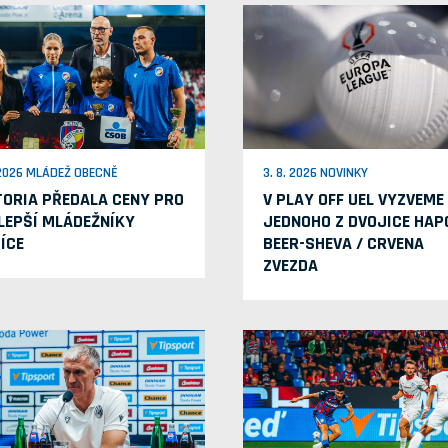
 2026 MLÁDEŽ OBECNĚ
3. 8. 2026 NOVINKY
TORIA PŘEDALA CENY PRO
V PLAY OFF UEL VYZVEME
LEPŠÍ MLÁDEŽNÍKY
JEDNOHO Z DVOJICE HAP
ÍCE
BEER-SHEVA / CRVENA
ZVEZDA