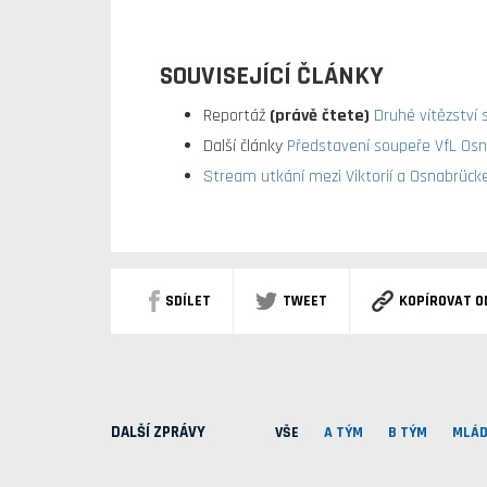
SOUVISEJÍCÍ ČLÁNKY
Reportáž
(právě čtete)
Druhé vítězství s
Další články
Představení soupeře VfL Os
Stream utkání mezi Viktorií a Osnabrüc
SDÍLET
TWEET
KOPÍROVAT O
DALŠÍ ZPRÁVY
VŠE
A TÝM
B TÝM
MLÁD