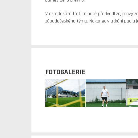
James Bello břevno.
V osmdesáté třetí minutě předvedl zajímavý zák
západočeského týmu. Nakonec v utkání padla je
FOTOGALERIE