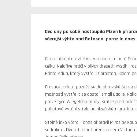
Dva dny po sobě nastoupila Plzeň k přípr
včerejší výhře nad Botosani porazila dnes
Skóre utkání otevřel v sedmnácté minutě Princ
celku. Nejdříve hráči v bílých dresech vystihli
Prince Adua, který vystřelil z prostoru kolem p
O dvacet minut později se do obrovské šance do
možnosti vystřelit se dostal Ismail Badjie. Nako
pravé tyče Wiegeleho brány. Krátce před poloč
pohotově vytáhl střelu po plzeňském protiútok
Stejně jako včera, i dnes připravil Miroslav Kou
sedmkrát. Dvacet minut před koncem Viktoria tre