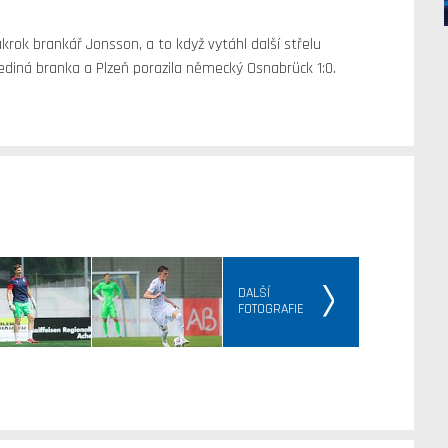
rok brankář Jonsson, a to když vytáhl další střelu
diná branka a Plzeň porazila německý Osnabrück 1:0.
DALŠÍ
FOTOGRAFIE