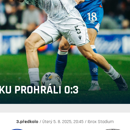
KU PROHRÁLI 0:3
3.předkolo
/ Úterý 5. 8. 2025, 20:45 / Ibrox Stadium