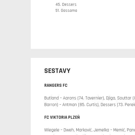
45. Dessers
51. Gassama
SESTAVY
RANGERS FC
Butland – Aarons (74. Tavernier), Djiga, Souttar 
Barron) – Antman (85. Curtis), Dessers (73. Pere
FC VIKTORIA PLZEŇ
Wiegele – Dweh, Marković, Jemelka – Memić, Panoš 