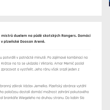
igy mistrů duelem na půdě skotských Rangers. Domácí
n v plzeňské Doosan Areně.
tu potvrdili v patnácté minutě. Po zajímavé kombinaci na
Krátce na to se ukázala i Viktoria. Amar Memić poslal
 zpracovat a vystřelit. Jeho ránu však srazil jeden z
obranný zákrok Václav Jemelka. Plzeňský obránce vytáhl
ního poločasu dostali domácí možnost zahrání pokutového
slal brankáře Wiegeleho na druhou stranu. Do kabin šla