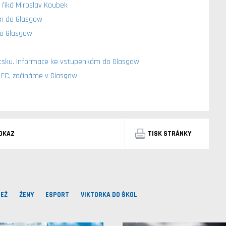
 říká Miroslav Koubek
m do Glasgow
do Glasgow
kotsku. Informace ke vstupenkám do Glasgow
 FC, začínáme v Glasgow
DKAZ
TISK STRÁNKY
EŽ
ŽENY
ESPORT
VIKTORKA DO ŠKOL