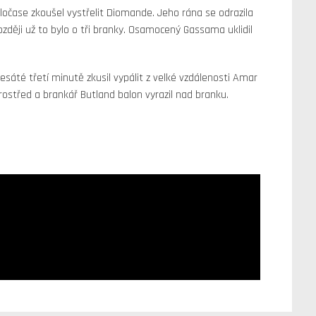
čase zkoušel vystřelit Diomande. Jeho rána se odrazila
zději už to bylo o tři branky. Osamocený Gassama uklidil
esáté třetí minutě zkusil vypálit z velké vzdálenosti Amar
ostřed a brankář Butland balon vyrazil nad branku.