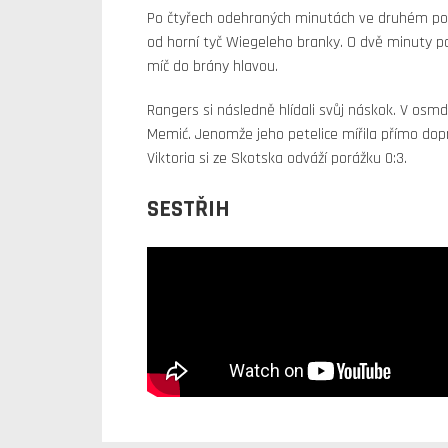
Po čtyřech odehraných minutách ve druhém polo
od horní tyč Wiegeleho branky. O dvě minuty po
míč do brány hlavou.
Rangers si následně hlídali svůj náskok. V osmd
Memić. Jenomže jeho petelice mířila přímo dopr
Viktoria si ze Skotska odváží porážku 0:3.
SESTŘIH