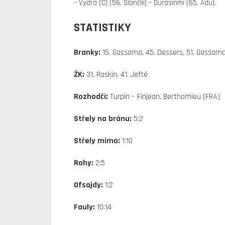
– Vydra (C) (56. Slončík) – Durosinmi (65. Adu).
STATISTIKY
Branky:
15. Gassama, 45. Dessers, 51. Gassam
ŽK:
31. Raskin, 41. Jefté
Rozhodčí:
Turpin – Finjean, Berthomieu (FRA)
Střely na bránu:
5:2
Střely mimo:
1:10
Rohy:
2:5
Ofsajdy:
1:2
Fauly:
10:14