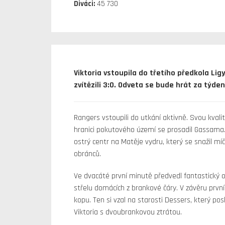
Diváci:
45 730
Viktoria vstoupila do třetího předkola L
zvítězili 3:0. Odveta se bude hrát za týde
Rangers vstoupili do utkání aktivně. Svou kvali
hranici pokutového území se prosadil Gassama. 
ostrý centr na Matěje vydru, který se snažil míč
obránců.
Ve dvacáté první minutě předvedl fantastický 
střelu domácích z brankové čáry. V závěru prv
kopu. Ten si vzal na starosti Dessers, který po
Viktoria s dvoubrankovou ztrátou.