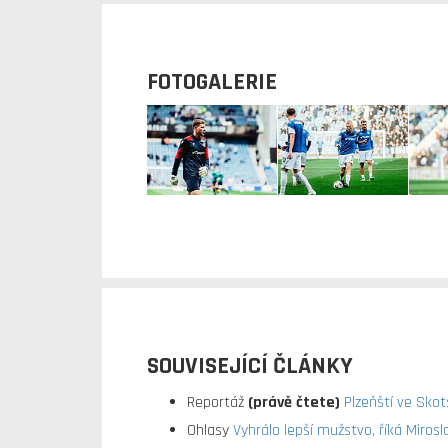
FOTOGALERIE
SOUVISEJÍCÍ ČLÁNKY
Reportáž
(právě čtete)
Plzeňští ve Skots
Ohlasy
Vyhrálo lepší mužstvo, říká Miros