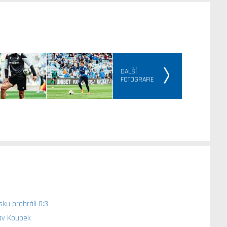
DALŠÍ
FOTOGRAFIE
ku prohráli 0:3
lav Koubek