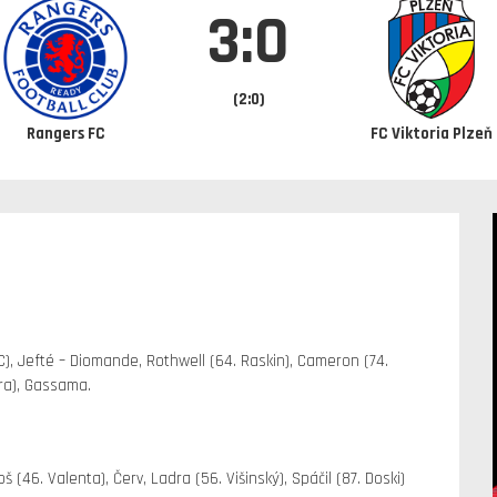
3:0
(2:0)
Rangers FC
FC Viktoria Plzeň
(C), Jefté – Diomande, Rothwell (64. Raskin), Cameron (74.
ira), Gassama.
(46. Valenta), Červ, Ladra (56. Višinský), Spáčil (87. Doski)