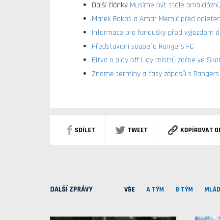
Další články
Musíme být stále ambiciózní,
Marek Bakoš a Amar Memić před odlete
Informace pro fanoušky před výjezdem 
Představení soupeře Rangers FC
Bitva o play off Ligy mistrů začne ve S
Známe termíny a časy zápasů s Rangers
SDÍLET
TWEET
KOPÍROVAT O
DALŠÍ ZPRÁVY
VŠE
A TÝM
B TÝM
MLÁD