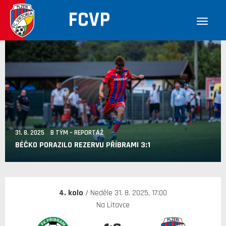
FCVP
31. 8. 2025 B TÝM – REPORTÁŽ
BÉČKO PORAZILO REZERVU PŘÍBRAMI 3:1
4. kolo
/ Neděle 31. 8. 2025, 17:00
Na Litavce