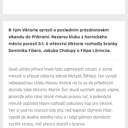
B-tým Viktorie vyrazil o posledním prázdninovém
víkendu do Příbrami. Rezervu klubu z hornického
města porazil 3:1. O vítězství Viktorie rozhodly branky
Dominika Fišera, Jakuba Chalupy a Filipa Lörincze.
Úvod utkání přinesl hned řadu zajímavých situací. V osmé
minutě si připsal výborný zákrok Matyáš Šilhavý. Ten vyrazil
nebezpečnou střelu hlavou. Krátce na to se do příležitosti
dostala také Viktoria. Martin Šot zkusil vystřelit zpoza vápna,
jenomže jeho rána těsně minula pravou tyč. V jedenácté
minutě odpískal hlavní rozhodčí pokutový kop pro Viktorii.
Ten si vzal na starosti kdo jiný, než kapitán Dominik Fišer.
Vypálil do levého dolního rohu a i když gólman domácích
vystihl stranu, míč přesto skončil v brance.