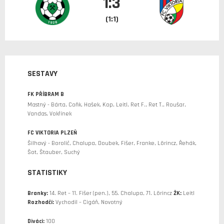
1:3
(1:1)
SESTAVY
FK PŘÍBRAM B
Mastný - Bárta, Coňk, Hašek, Kop, Leitl, Ret F., Ret T., Roušar,
Vandas, Vokřínek
FC VIKTORIA PLZEŇ
Šilhavý - Borolič, Chalupa, Doubek, Fišer, Franke, Lörincz, Řehák,
Šot, Štauber, Suchý
STATISTIKY
Branky:
14. Ret – 11. Fišer (pen.), 55. Chalupa, 71. Lörincz
ŽK:
Leitl
Rozhodčí:
Vychodil – Cigáň, Novotný
Diváci:
100