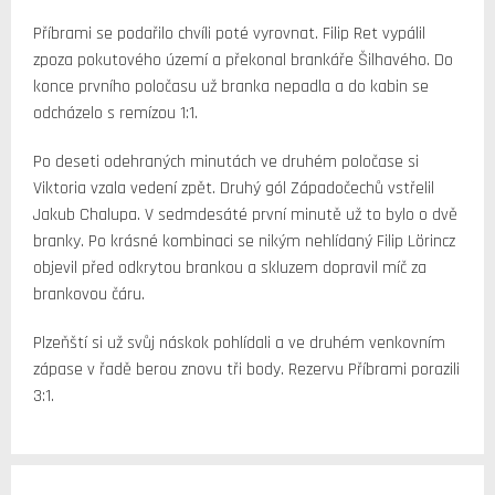
Příbrami se podařilo chvíli poté vyrovnat. Filip Ret vypálil
zpoza pokutového území a překonal brankáře Šilhavého. Do
konce prvního poločasu už branka nepadla a do kabin se
odcházelo s remízou 1:1.
Po deseti odehraných minutách ve druhém poločase si
Viktoria vzala vedení zpět. Druhý gól Západočechů vstřelil
Jakub Chalupa. V sedmdesáté první minutě už to bylo o dvě
branky. Po krásné kombinaci se nikým nehlídaný Filip Lörincz
objevil před odkrytou brankou a skluzem dopravil míč za
brankovou čáru.
Plzeňští si už svůj náskok pohlídali a ve druhém venkovním
zápase v řadě berou znovu tři body. Rezervu Příbrami porazili
3:1.