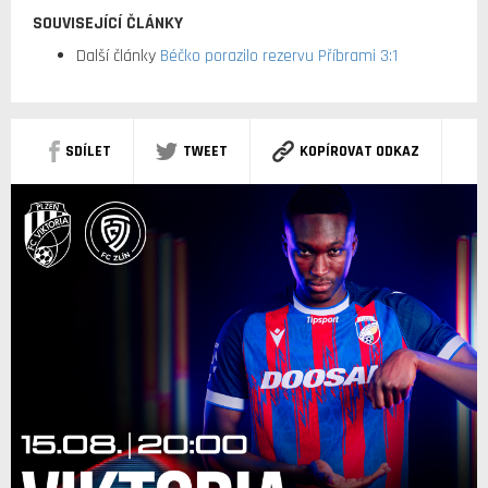
SOUVISEJÍCÍ ČLÁNKY
Další články
Béčko porazilo rezervu Příbrami 3:1
SDÍLET
TWEET
KOPÍROVAT ODKAZ