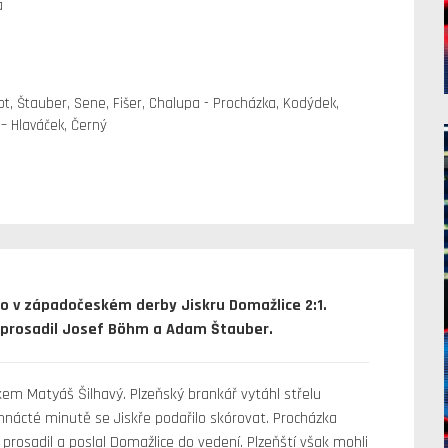
a
t, Štauber, Sene, Fišer, Chalupa - Procházka, Kodýdek,
– Hlaváček, Černý
lo v západočeském derby Jiskru Domažlice 2:1.
e prosadil Josef Böhm a Adam Štauber.
m Matyáš Šilhavý. Plzeňský brankář vytáhl střelu
smnácté minutě se Jiskře podařilo skórovat. Procházka
 prosadil a poslal Domažlice do vedení. Plzeňští však mohli