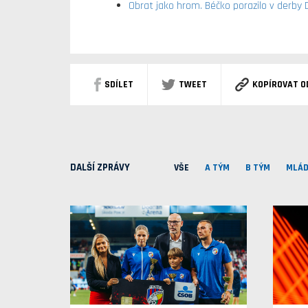
Obrat jako hrom. Béčko porazilo v derby 
SDÍLET
TWEET
KOPÍROVAT O
DALŠÍ ZPRÁVY
VŠE
A TÝM
B TÝM
MLÁD