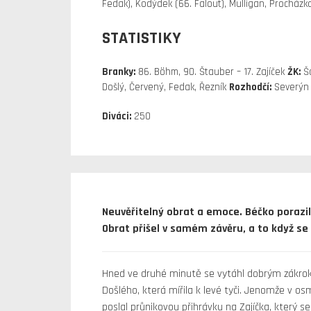
Fedak), Kodýdek (66. Falout), Mulligan, Procházk
STATISTIKY
Branky:
86. Böhm, 90. Štauber – 17. Zajíček
ŽK:
Šo
Došlý, Červený, Fedak, Řezník
Rozhodčí:
Severýn 
Diváci:
250
Neuvěřitelný obrat a emoce. Béčko porazi
Obrat přišel v samém závěru, a to když s
Hned ve druhé minutě se vytáhl dobrým zákroke
Došlého, která mířila k levé tyči. Jenomže v o
poslal průnikovou přihrávku na Zajíčka, který se