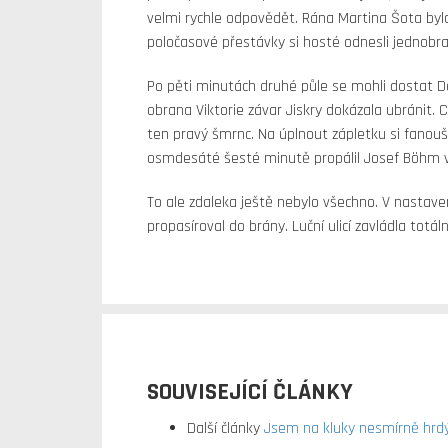
velmi rychle odpovědět. Rána Martina Šota byl
poločasové přestávky si hosté odnesli jednobr
Po pěti minutách druhé půle se mohli dostat Do
obrana Viktorie závar Jiskry dokázala ubránit. 
ten pravý šmrnc. Na úplnout zápletku si fanouš
osmdesáté šesté minutě propálil Josef Böhm v
To ale zdaleka ještě nebylo všechno. V nastav
propasíroval do brány. Luční ulicí zavládla totál
SOUVISEJÍCÍ ČLÁNKY
Další články
Jsem na kluky nesmírně hrdý