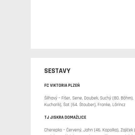
SESTAVY
FC VIKTORIA PLZEŇ
Šilhavý – Fišer, Sene, Doubek, Suchý (80. Böhm), 
Kucharik), Šot (64. Štauber), Franke, Lörincz
TJ JISKRA DOMAŽLICE
Cherepko – Červený, Jahn (46. Kapolka), Zajíček (9