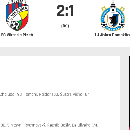
2:1
(0:1)
FC Viktoria Plzeň
TJ Jiskra Domažlic
Chalupa (90. Toman), Paidar (80. Šustr), Višňa (64.
0. Sinitsyn), Rychnovský, Řezník, Došlý, De Oliveira (74.