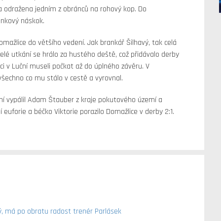
a odražena jedním z obránců na rohový kop. Do
ankový náskok.
mažlice do většího vedení. Jak brankář Šilhavý, tak celá
Celé utkání se hrálo za hustého deště, což přidávalo derby
ci v Luční museli počkat až do úplného závěru. V
šechno co mu stálo v cestě a vyrovnal.
ení vypálil Adam Štauber z kraje pokutového území a
ní euforie a béčko Viktorie porazilo Domažlice v derby 2:1.
, má po obratu radost trenér Parlásek