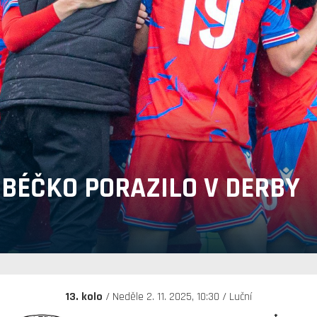
 BÉČKO PORAZILO V DERBY
13. kolo
/ Neděle 2. 11. 2025, 10:30 / Luční