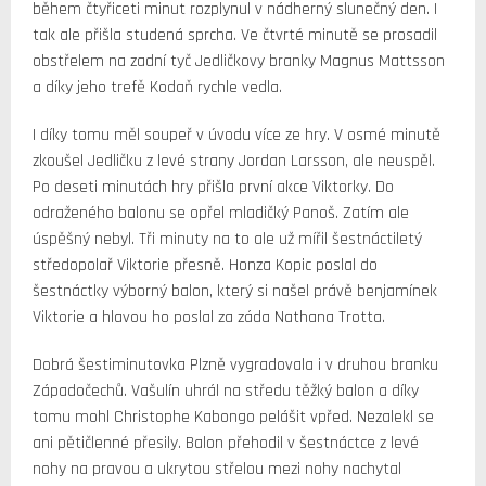
během čtyřiceti minut rozplynul v nádherný slunečný den. I
tak ale přišla studená sprcha. Ve čtvrté minutě se prosadil
obstřelem na zadní tyč Jedličkovy branky Magnus Mattsson
a díky jeho trefě Kodaň rychle vedla.
I díky tomu měl soupeř v úvodu více ze hry. V osmé minutě
zkoušel Jedličku z levé strany Jordan Larsson, ale neuspěl.
Po deseti minutách hry přišla první akce Viktorky. Do
odraženého balonu se opřel mladičký Panoš. Zatím ale
úspěšný nebyl. Tři minuty na to ale už mířil šestnáctiletý
středopolař Viktorie přesně. Honza Kopic poslal do
šestnáctky výborný balon, který si našel právě benjamínek
Viktorie a hlavou ho poslal za záda Nathana Trotta.
Dobrá šestiminutovka Plzně vygradovala i v druhou branku
Západočechů. Vašulín uhrál na středu těžký balon a díky
tomu mohl Christophe Kabongo pelášit vpřed. Nezalekl se
ani pětičlenné přesily. Balon přehodil v šestnáctce z levé
nohy na pravou a ukrytou střelou mezi nohy nachytal