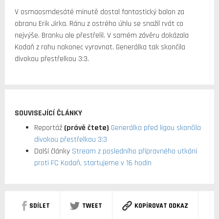
V osmaosmdesáté minutě dostal fantastický balon za
obranu Erik Jirka. Ránu z ostrého úhlu se snažil rvát co
nejvýše. Branku ale přestřelil. V samém závěru dokázala
Kodaň z rohu nakonec vyrovnat. Generálka tak skončila
divokou přestřelkou 3:3.
SOUVISEJÍCÍ ČLÁNKY
Reportáž
(právě čtete)
Generálka před ligou skončila
divokou přestřelkou 3:3
Další články
Stream z posledního přípravného utkání
proti FC Kodaň, startujeme v 16 hodin
SDÍLET
TWEET
KOPÍROVAT ODKAZ