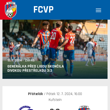
FCVP
12. 7. 2024 ZÁPAS
GENERÁLKA PŘED LIGOU SKONČILA
DIVOKOU PŘESTŘELKOU 3:3
Přátelák
/ Pátek 12. 7. 2024, 16:00
Kufstein