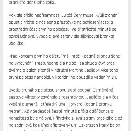
brankáře dánského celku.
Pak ale přišla nepříjemnost. Lukáš Červ musel kvůli zranění
opustit hřiště a následná přestávka na ochlazení rozbila
prostřední část prvního poločasu. Ve třiatřicáté minutě se
ozvali Dánové. Výpad z levé strany ale zlikvidoval brankář
Jedlička.
Před koncem prvního dějství měli hráči Kodaně slibnou šanci
na vyrovnání. Trestuhodně ale naložili se situací čtyř proti
dvěma a balon skončil v náruční Martina Jedličky. Více toho
první poločas nenabídl. Viktoriáni ho opustili s vedením 2:1.
Úvodu druhého poločasu znovu zlobil soupeř. Obměněná
sestava Viktorky zaváhala s rozehrávkou. Jedlička ale v čas
vyběhl a zmenšil střelecký úhel. Forvard Kodaně branku
netrefil. Až v šedesáté šesté minutě přišla další šance a
naneštěstí byla gólové. Přihrávka z levé strany proskákala až
na zadní tyč, kde číhal připravený Orri Oskarsson který balon