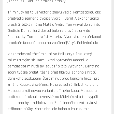
jednoduše uklidil do prázdné branky.
Tři minuty na to už Viktoria znovu vedla. Fantastickou akci
předvedla zejména dvojice Vydra – Deml. Alexandr Sojka
prostrčil těžký míč na Matěje Vydru. Ten vyzval do sprintu
Ondřeje Demla, jenž dostal balon z pravé strany do
šestnáctky. Tam ho vrátil Matějovi Vydrovi a ten překonal
brankáře Kodaně ranou na vzdálenější tyč. Pohledná akce!
V sedmdesáté třetí minutě se činil Cory Sėne, který
milimetrovým skluzem ukradl vyrovnání Kodani. V
osmdesáté minutě byl soupeř blízko vyrovnání. Centr na
zadní tyč ale prolétl těsně před hlavou jednoho z hráčů
dánského seskupení. Šest minut před koncem hrozili pro
změnu Koubkovi svěřenci. Nejprve sehrál Erik Jirka a Jhon
Mosquera zajímavou variantu přímého kopu. Mosquera
patičkou přiťuknul slovenskému křídelníkovi a ten vypálil.
Jeho rána byla zablokovaná. Z následného centru zkusil
střihnout nůžky Ricardinho, ale balon o kousek minul.