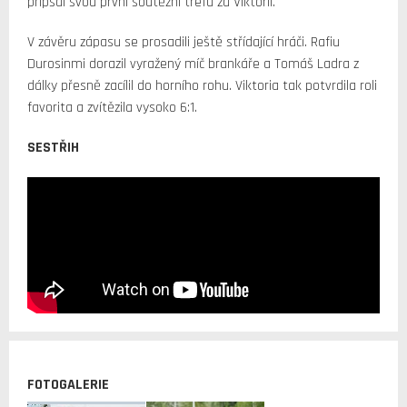
připsal svou první soutěžní trefu za Viktorii.
V závěru zápasu se prosadili ještě střídající hráči. Rafiu
Durosinmi dorazil vyražený míč brankáře a Tomáš Ladra z
dálky přesně zacílil do horního rohu. Viktoria tak potvrdila roli
favorita a zvítězila vysoko 6:1.
SESTŘIH
FOTOGALERIE