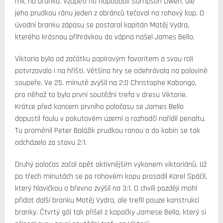
míč na branku. Vzápětí ho napodobil Sampson Dweh, ale
jeho prudkou ránu jeden z obránců tečoval na rohový kop. O
úvodní branku zápasu se postaral kapitán Matěj Vydra,
kterého krásnou přihrávkou do vápna našel James Bello.
Viktoria byla od začátku papírovým favoritem a svou roli
potvrzovala i na hřišti. Většina hry se odehrávala na polovině
soupeře. Ve 25. minutě zvýšil na 2:0 Christophe Kabongo,
pro něhož to byla první soutěžní trefa v dresu Viktorie.
Krátce před koncem prvního poločasu se James Bello
dopustil faulu v pokutovém území a rozhodčí nařídil penaltu.
Tu proměnil Peter Balážik prudkou ranou a do kabin se tak
odcházelo za stavu 2:1.
Druhý poločas začal opět aktivnějším výkonem viktoriánů. Už
po třech minutách se po rohovém kopu prosadil Karel Spáčil,
který hlavičkou o břevno zvýšil na 3:1. O chvíli později mohl
přidat další branku Matěj Vydra, ale trefil pouze konstrukci
branky. Čtvrtý gól tak přišel z kopačky Jamese Bella, který si