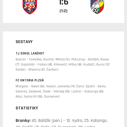
1:6
(1:2)
SESTAVY
TJ SOKOL LANŽHOT
Balciar – Tomeška, Buchta, Milota (K), Pidručnyj – Balážik, Ravas
(77. Gajdošík) – Foltýn (46. Klimovič), Hříba (46. Kudláč), Burac (57.
Kaláb) – Březina (81. Čerňan)
FC VIKTORIA PLZEŇ
Wiegele – Dweh (66. Havel), Jemelka (74. Červ), Spáčil – Bello,
Valenta, Zeljković, Doski – Višinský (66. Ladra) – Kabongo (66.
Adu), Vydra (K) (66. Durosinmi)
STATISTIKY
Branky:
45. Balážik (pen.) – 10. Vydra, 25. Kabongo,