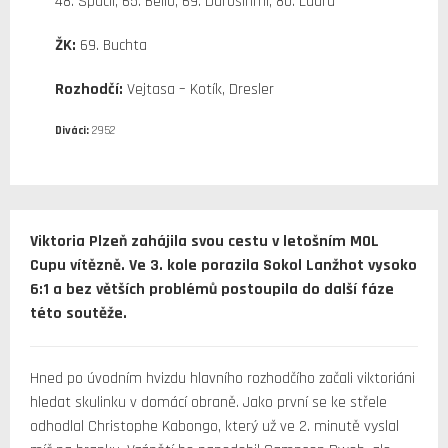
48. Spáčil, 65. Bello, 69. Durosinmi, 80. Ladra
ŽK:
69. Buchta
Rozhodčí:
Vejtasa – Kotík, Dresler
Diváci:
2952
Viktoria Plzeň zahájila svou cestu v letošním MOL
Cupu vítězně. Ve 3. kole porazila Sokol Lanžhot vysoko
6:1 a bez větších problémů postoupila do další fáze
této soutěže.
Hned po úvodním hvizdu hlavního rozhodčího začali viktoriáni
hledat skulinku v domácí obraně. Jako první se ke střele
odhodlal Christophe Kabongo, který už ve 2. minutě vyslal