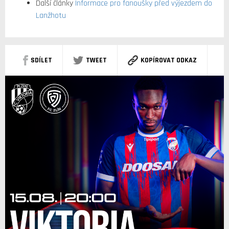
Další články
Informace pro fanoušky před výjezdem do
Lanžhotu
SDÍLET
TWEET
KOPÍROVAT ODKAZ