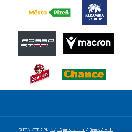
© FC VIKTORIA Plzeň &
eSports.cz s.r.o.
&
Beneš & Michl