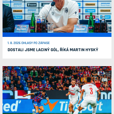
1. 8. 2026 OHLASY PO ZÁPASE
DOSTALI JSME LACINÝ GÓL, ŘÍKÁ MARTIN HYSKÝ