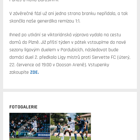
V závěrečné fázi už ani jedna strana branku nepřidala, a tak
skončila naše generálka remízou 1:1.
Ihned po utkání se viktoriánská výprava vydala na cestu
domů do Plzně. Již příští týden v pátek vstoupíme do nové
sezony ligovým duelem v Pardubicích, následovat bude
domácí duel 2. předkola Ligy mistrů proti Servette FC (úterý,
22. července od 19:00 v Doosan Areně). Vstupenky
zakoupíte
ZDE.
FOTOGALERIE