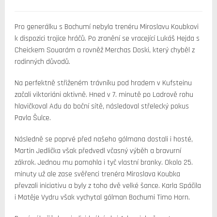
Pro generálku s Bochumí nebyla trenéru Miroslavu Koubkovi
k dispozici trojice hráčů. Po zranění se vracející Lukáš Hejda s
Cheickem Souarám a rovněž Merchas Doski, který chyběl z
rodinných důvodů.
Na perfektně střiženém trávníku pod hradem v Kufsteinu
začali viktoriáni aktivně. Hned v 7. minutě po Ladrově rohu
hlavičkoval Adu do boční sítě, následoval střelecký pokus
Pavla Šulce.
Následně se poprvé před našeho gólmana dostali i hosté,
Martin Jedlička však předvedl včasný výběh a bravurní
zákrok. Jednou mu pomohla i tyč vlastní branky. Okolo 25.
minuty už ale zase svěřenci trenéra Miroslava Koubka
převzali iniciativu a byly z toho dvě velké šance. Karla Spáčila
i Matěje Vydru však vychytal gólman Bochumi Timo Horn.