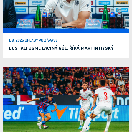
1. 8. 2026 OHLASY PO ZÁPASE
DOSTALI JSME LACINÝ GÓL, ŘÍKÁ MARTIN HYSKÝ