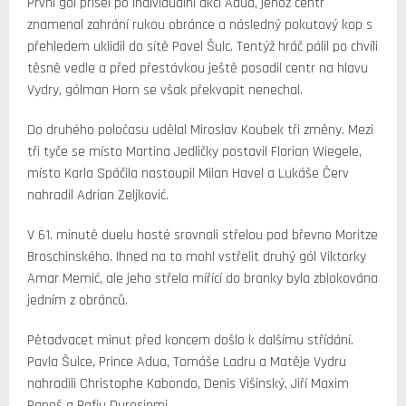
První gól přišel po individuální akci Adua, jehož centr
znamenal zahrání rukou obránce a následný pokutový kop s
přehledem uklidil do sítě Pavel Šulc. Tentýž hráč pálil po chvíli
těsně vedle a před přestávkou ještě posadil centr na hlavu
Vydry, gólman Horn se však překvapit nenechal.
Do druhého poločasu udělal Miroslav Koubek tři změny. Mezi
tři tyče se místo Martina Jedličky postavil Florian Wiegele,
místo Karla Spáčila nastoupil Milan Havel a Lukáše Červ
nahradil Adrian Zeljković.
V 61. minutě duelu hosté srovnali střelou pod břevno Moritze
Broschinského. Ihned na to mohl vstřelit druhý gól Viktorky
Amar Memić, ale jeho střela mířící do branky byla zblokována
jedním z obránců.
Pětadvacet minut před koncem došlo k dalšímu střídání.
Pavla Šulce, Prince Adua, Tomáše Ladru a Matěje Vydru
nahradili Christophe Kabondo, Denis Višinský, Jiří Maxim
Panoš a Rafiu Durosinmi.