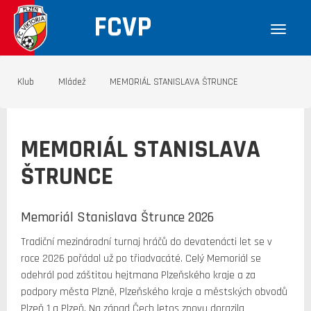
FCVP
Klub
Mládež
MEMORIÁL STANISLAVA ŠTRUNCE
MEMORIÁL STANISLAVA
ŠTRUNCE
Memoriál Stanislava Štrunce 2026
Tradiční mezinárodní turnaj hráčů do devatenácti let se v
roce 2026 pořádal už po třiadvacáté. Celý Memoriál se
odehrál pod záštitou hejtmana Plzeňského kraje a za
podpory města Plzně, Plzeňského kraje a městských obvodů
Plzeň 1 a Plzeň. Na západ Čech letos znovu dorazila