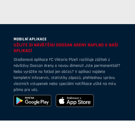
MOBILNÍ APLIKACE
UŽIJTE SI NÁVŠTĚVU DOOSAN ARENY NAPLNO S NAŠÍ
APLIKACÍ
Stadionová aplikace FC Viktoria Plzeň rozšiřuje zážitek z
návštěvy Doosan Areny o novou dimenzi! Jste permanentkář?
Nebo vyrážíte na fotbal jen občas? V aplikaci najdete
kompletní infoservis, statistiky zápasů, přehlednou správu
vlastních vstupenek nebo speciální notifikace ušité na míru
přímo pro vás.