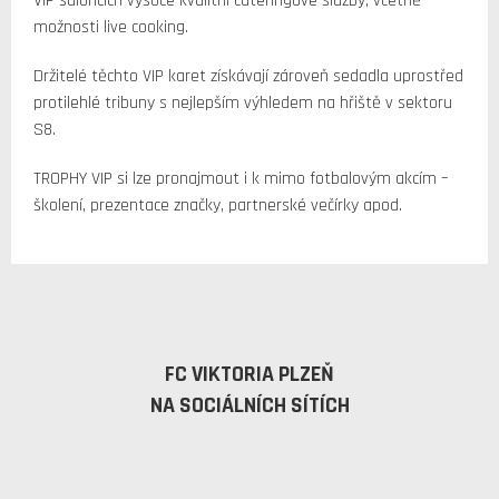
VIP saloncích vysoce kvalitní cateringové služby, včetně
možnosti live cooking.
Držitelé těchto VIP karet získávají zároveň sedadla uprostřed
protilehlé tribuny s nejlepším výhledem na hřiště v sektoru
S8.
TROPHY VIP si lze pronajmout i k mimo fotbalovým akcím –
školení, prezentace značky, partnerské večírky apod.
FC VIKTORIA PLZEŇ
NA SOCIÁLNÍCH SÍTÍCH