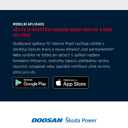
MOBILNÍ APLIKACE
UŽIJTE SI NÁVŠTĚVU DOOSAN ARENY NAPLNO S NAŠÍ
APLIKACÍ
Stadionová aplikace FC Viktoria Plzeň rozšiřuje zážitek z
návštěvy Doosan Areny o novou dimenzi! Jste permanentkář?
Nebo vyrážíte na fotbal jen občas? V aplikaci najdete
kompletní infoservis, statistiky zápasů, přehlednou správu
vlastních vstupenek nebo speciální notifikace ušité na míru
přímo pro vás.