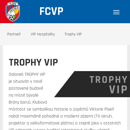
FCVP
Partneři
VIP Hospitality
Trophy VIP
TROPHY VIP
Salonek TROPHY VIP
je situován v nově
postavené budově
na místě bývalé
Brány borců. Klubová
místnost se symbolikou historie a úspěchů Viktorie Plzeň
nabízí maximálně pohodlné a moderní zázemí (TV okruh,
projektor a velkoformátové plátno) a stejně jako v ostatních