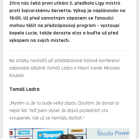
Zítra nás čeká první utkání 2. předkola Ligy mistrů
proti švýcarskému Servette. Výkop je naplánován na
19:00. Už před samotným zápasem se fanoušci
mohou těšit na předzápasový program – vystoupí
kapela Lucie, takže dorazte včas a buďte už před
výkopem na svých místech.
Na otázky novinářů při předzápasové tiskové konferenci
odpovídali záložník Tomáš Ladra a hlavní trenér Miroslav
Koubek.
Tomáš Ladra
„Myslím si, že to bude velký zápas. Doufám, že dorazí co
nejvíc lidí. Teď jsem slyšel, že zbývá posledních sto
vstupenek, tak už se nemůžu dočkat.“