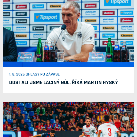
1. 8. 2026 OHLASY PO ZÁPASE
DOSTALI JSME LACINÝ GÓL, ŘÍKÁ MARTIN HYSKÝ