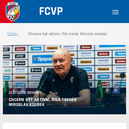
FCVP
Články
Chceme být aktivní, říká trenér Miroslav Koubek
21.07.2025 NOVINKY
CHCEME BÝT AKTIVNÍ, ŘÍKÁ TRENÉR
MIROSLAV KOUBEK