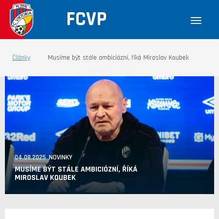
FCVP
Články
Musíme být stále ambiciózní, říká Miroslav Koubek
04.08.2025 NOVINKY
MUSÍME BÝT STÁLE AMBICIÓZNÍ, ŘÍKÁ
MIROSLAV KOUBEK