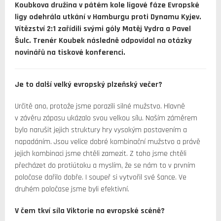
Koubkova družina v pátém kole ligové fáze Evropské
ligy odehrála utkání v Hamburgu proti Dynamu Kyjev.
Vítězství 2:1 zařídili svými góly Matěj Vydra a Pavel
Šulc. Trenér Koubek následně odpovídal na otázky
novinářů na tiskové konferenci.
Je to další velký evropský plzeňský večer?
Určitě ano, protože jsme porazili silné mužstvo. Hlavně
v závěru zápasu ukázalo svou velkou sílu. Naším záměrem
bylo narušit jejich struktury hry vysokým postavením a
napadáním. Jsou velice dobré kombinační mužstvo a právě
jejich kombinaci jsme chtěli zamezit. Z toho jsme chtěli
přecházet do protiútoku a myslím, že se nám to v prvním
poločase dařilo dobře. I soupeř si vytvořil své šance. Ve
druhém poločase jsme byli efektivní.
V čem tkví síla Viktorie na evropské scéně?