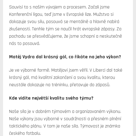
Souvisí to s naším vývojem a procesem. Začali jsme
Konferenční ligou, teď jsme v Evropské lize. Mužstvo si
dokazuje svou sílu, posouvá se mentálně a hlavně nabírá
zkušenosti. Tenhle tým se naučil hrát evropské zápasy. Za
pochodu se přesvědčujeme, že jsme schopní a neskutečně
nás to posouvá.
Matěj Vydra dal krásný gól, co říkáte na jeho výkon?
Je ve výborné formě. Matějovi jsem věřil. V Liberci dal také
krásný gól, má kvalitní zakončení a svou kvalitu, kterou
neustále dokazuje na tréninku, přetavuje do zápasů.
Kde vidíte největší kvalitu svého týmu?
Naše síla je v dobrém týmovém a organizovaném výkonu.
Naše výkony jsou výborné v soudržnosti a přesném plnění
taktického plánu. V tom je naše síla. Týmovost je známka
českého fotbalu.