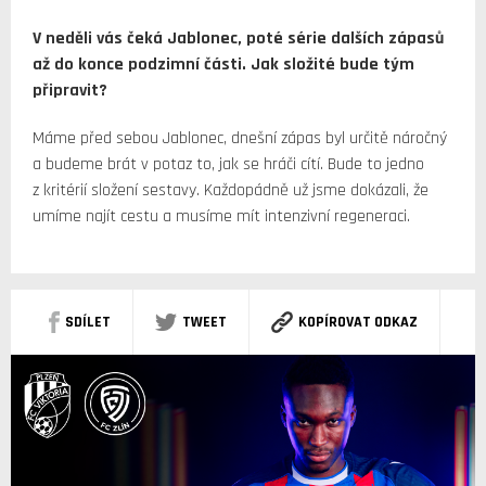
V neděli vás čeká Jablonec, poté série dalších zápasů
až do konce podzimní části. Jak složité bude tým
připravit?
Máme před sebou Jablonec, dnešní zápas byl určitě náročný
a budeme brát v potaz to, jak se hráči cítí. Bude to jedno
z kritérií složení sestavy. Každopádně už jsme dokázali, že
umíme najít cestu a musíme mít intenzivní regeneraci.
SDÍLET
TWEET
KOPÍROVAT ODKAZ