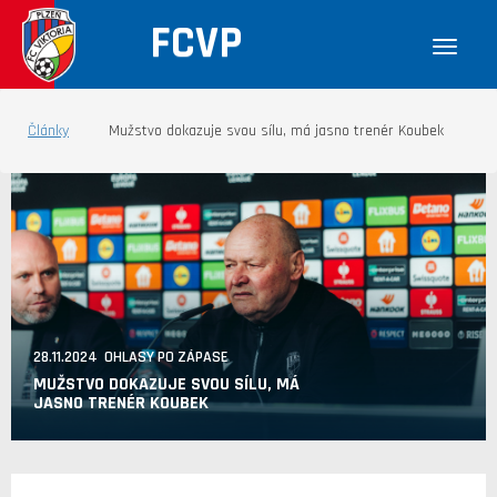
FCVP
Články
Mužstvo dokazuje svou sílu, má jasno trenér Koubek
28.11.2024 OHLASY PO ZÁPASE
MUŽSTVO DOKAZUJE SVOU SÍLU, MÁ
JASNO TRENÉR KOUBEK