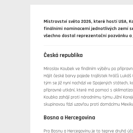
Mistrovství světa 2026, které hostí USA, K
finálními nominacemi jednotlivých zemí se 
všechno dostal reprezentační pozvánku a 
Česká republika
Miroslav Koubek ve finálním výběru po přípravn
Hájit české barvy pojede trojlístek hráčů Lukáš
tým se již nyní nachází ve Spojených státech, 
přípravné utkání, které má pomoci s aklimatizac
Koubka zahájí proti národnímu týmu Jižní Korej
skupinovou fázi uzavřou proti domácímu Mexik
Bosna a Hercegovina
Pro Bosnu a Hercegovinu je to teprve druhá účas