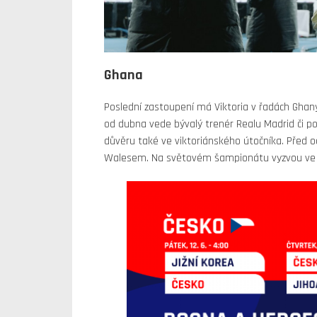
Ghana
Poslední zastoupení má Viktoria v řadách Ghany
od dubna vede bývalý trenér Realu Madrid či por
důvěru také ve viktoriánského útočníka. Před 
Walesem. Na světovém šampionátu vyzvou ve s