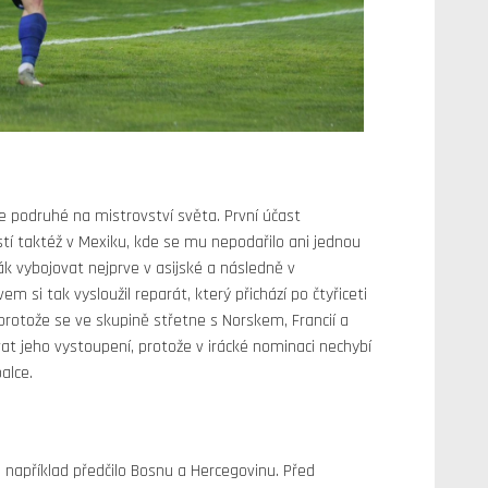
je podruhé na mistrovství světa. První účast
stí taktéž v Mexiku, kde se mu nepodařilo ani jednou
rák vybojovat nejprve v asijské a následně v
ávem si tak vysloužil reparát, který přichází po čtyřiceti
protože se ve skupině střetne s Norskem, Francií a
at jeho vystoupení, protože v irácké nominaci nechybí
alce.
e například předčilo Bosnu a Hercegovinu. Před