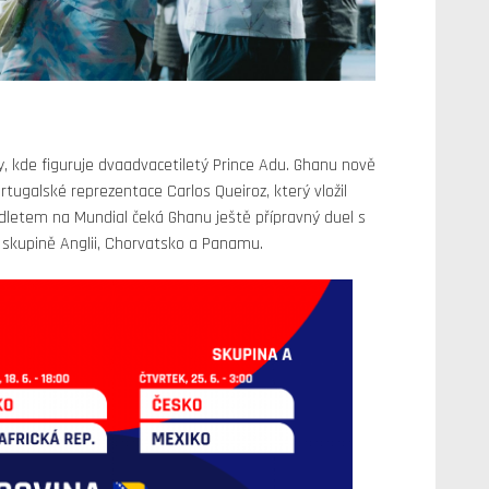
, kde figuruje dvaadvacetiletý Prince Adu. Ghanu nově
tugalské reprezentace Carlos Queiroz, který vložil
odletem na Mundial čeká Ghanu ještě přípravný duel s
kupině Anglii, Chorvatsko a Panamu.