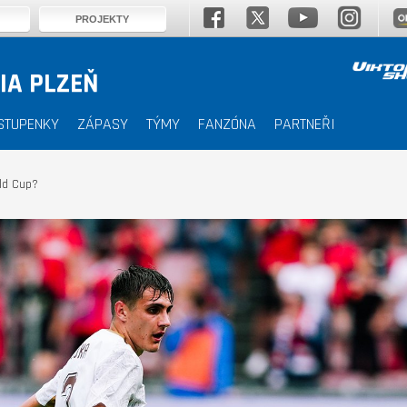
PROJEKTY
IA PLZEŇ
STUPENKY
ZÁPASY
TÝMY
FANZÓNA
PARTNEŘI
rld Cup?