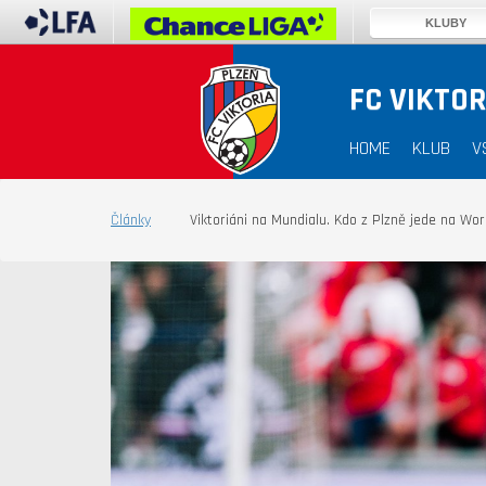
KLUBY
FC VIKTOR
HOME
KLUB
V
Články
Viktoriáni na Mundialu. Kdo z Plzně jede na Wo