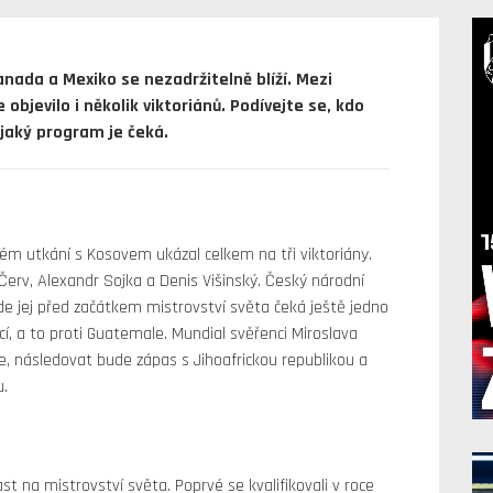
anada a Mexiko se nezadržitelně blíží. Mezi
objevilo i několik viktoriánů. Podívejte se, kdo
jaký program je čeká.
ém utkání s Kosovem ukázal celkem na tři viktoriány.
 Červ, Alexandr Sojka a Denis Višinský. Český národní
kde jej před začátkem mistrovství světa čeká ještě jedno
í, a to proti Guatemale. Mundial svěřenci Miroslava
e, následovat bude zápas s Jihoafrickou republikou a
u.
t na mistrovství světa. Poprvé se kvalifikovali v roce