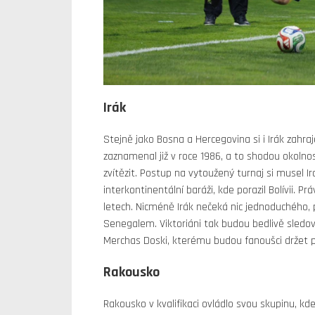
Irák
Stejně jako Bosna a Hercegovina si i Irák zahra
zaznamenal již v roce 1986, a to shodou okolno
zvítězit. Postup na vytoužený turnaj si musel I
interkontinentální baráži, kde porazil Bolívii. Pr
letech. Nicméně Irák nečeká nic jednoduchého, 
Senegalem. Viktoriáni tak budou bedlivě sledov
Merchas Doski, kterému budou fanoušci držet p
Rakousko
Rakousko v kvalifikaci ovládlo svou skupinu, kd