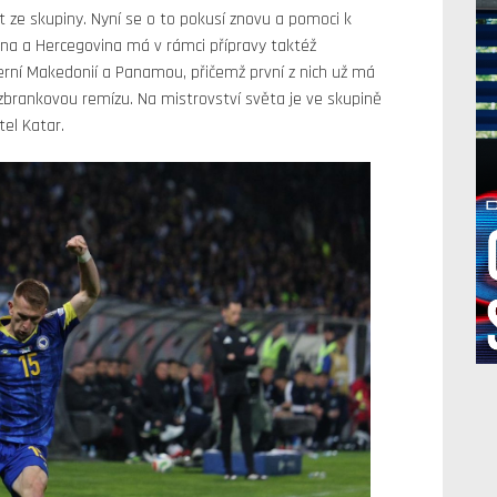
it ze skupiny. Nyní se o to pokusí znovu a pomoci k
na a Hercegovina má v rámci přípravy taktéž
erní Makedonií a Panamou, přičemž první z nich už má
zbrankovou remízu. Na mistrovství světa je ve skupině
tel Katar.