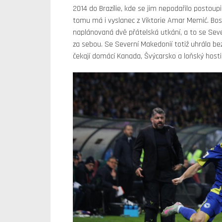
2014 do Brazílie, kde se jim nepodařilo postoup
tomu má i vyslanec z Viktorie Amar Memić. Bos
naplánovaná dvě přátelská utkání, a to se Sev
za sebou. Se Severní Makedonií totiž uhrála be
čekají domácí Kanada, Švýcarsko a loňský hosti