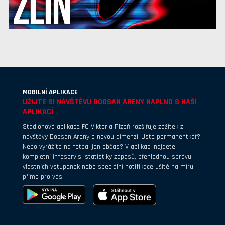
MOBILNÍ APLIKACE
UŽIJTE SI NÁVŠTĚVU DOOSAN ARENY NAPLNO S NAŠÍ
APLIKACÍ
Stadionová aplikace FC Viktoria Plzeň rozšiřuje zážitek z
návštěvy Doosan Areny o novou dimenzi! Jste permanentkář?
Nebo vyrážíte na fotbal jen občas? V aplikaci najdete
kompletní infoservis, statistiky zápasů, přehlednou správu
vlastních vstupenek nebo speciální notifikace ušité na míru
přímo pro vás.