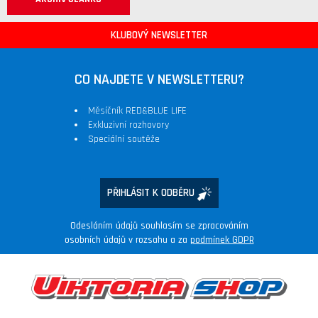
KLUBOVÝ NEWSLETTER
CO NAJDETE V NEWSLETTERU?
Měsíčník RED&BLUE LIFE
Exkluzivní rozhovory
Speciální soutěže
PŘIHLÁSIT K ODBĚRU
Odesláním údajů souhlasím se zpracováním
osobních údajů v rozsahu a za
podmínek GDPR