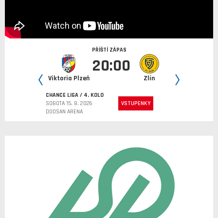
PŘÍŠTÍ ZÁPAS
20:00
ria Plzeň
Viktoria Plzeň
Zlín
Hr. Kr
CHANCE LIGA / 4. KOLO
SOBOTA 15. 8. 2026
VSTUPENKY
DOOSAN ARENA