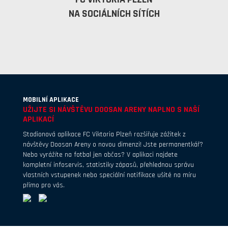
NA SOCIÁLNÍCH SÍTÍCH
MOBILNÍ APLIKACE
UŽIJTE SI NÁVŠTĚVU DOOSAN ARENY NAPLNO S NAŠÍ
APLIKACÍ
Stadionová aplikace FC Viktoria Plzeň rozšiřuje zážitek z
návštěvy Doosan Areny o novou dimenzi! Jste permanentkář?
Nebo vyrážíte na fotbal jen občas? V aplikaci najdete
kompletní infoservis, statistiky zápasů, přehlednou správu
vlastních vstupenek nebo speciální notifikace ušité na míru
přímo pro vás.