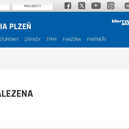
PROJEKTY
IA PLZEŇ
STUPENKY
ZÁPASY
TÝMY
FANZÓNA
PARTNEŘI
ALEZENA