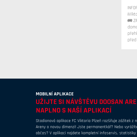
INFO
ℹ️Vik
🚌 Z
domá
přeh
před 
MOBILNÍ APLIKACE
UŽIJTE SI NÁVŠTĚVU DOOSAN AR
NAPLNO S NAŠÍ APLIKACÍ
Stadionová aplikace FC Viktoria Plzeň rozšiřuje zážitek z
Areny o novou dimenzi! Jste permanentkář? Nebo vyrážíte
občas? V aplikaci najdete kompletní infoservis, statistiky