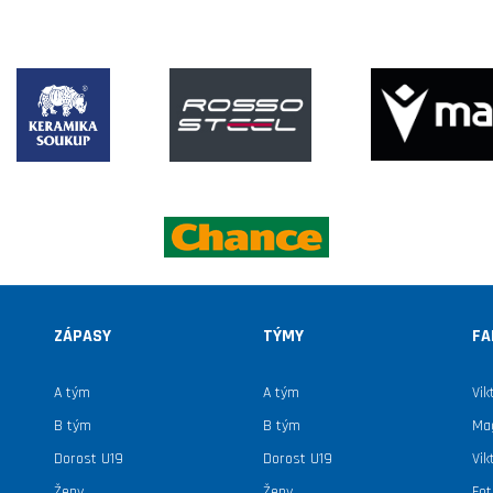
ZÁPASY
TÝMY
FA
A tým
A tým
Vik
B tým
B tým
Mag
Dorost U19
Dorost U19
Vik
Ženy
Ženy
Fot