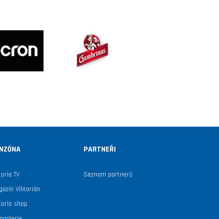
NZÓNA
PARTNEŘI
toria TV
Seznam partnerů
azín Viktorián
toria shop
ogalerie