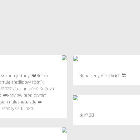
 sezona je tady! ❤️Béčko
Naposledy v Teplicích 🔙
rtuje třetiligový ročník
/2027 zítra na půdě Králova
a 👑Preview před prvním
sem naleznete zde ➡️
s://bit.ly/3TDLh2o
☀️🌱🏃‍♂️