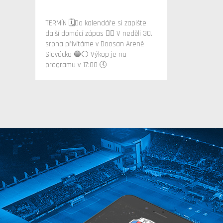
TERMÍN 🗓️Do kalendáře si zapište
další domácí zápas ✍🏻 V neděli 30.
srpna přivítáme v Doosan Areně
Slovácko 🔵⚪️ Výkop je na
programu v 17:00 🕔