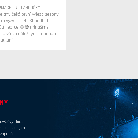
RMACE PRO FANOUŠKY
toriány čeká první výjezd sezony!
ítra vyzveme Na Stínadlech
cí Teplice 🟡🔵 Přinášíme
led všech důležitých informací
utkáním...
ENY
 návštěvy Doosan
 na fotbal jen
 zápasů,