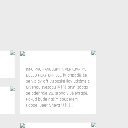
INFO PRO FANOUŠKY K VENKOVNÍMU
DUELU PLAY-OFF UEL ℹ️V případě, že
se v play-off Evropské ligy utkáme s
Crvenou zvezdou 🇷🇸, první zápas
se odehraje 20. srpna v Bělehradě.
Pokud bude naším soupeřem
Hapoel Beer-Sheva 🇮🇱,...