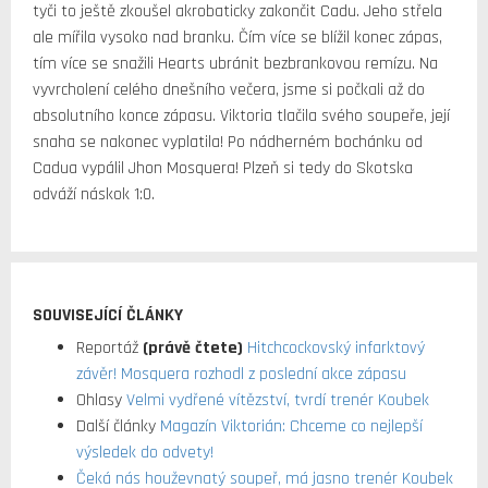
tyči to ještě zkoušel akrobaticky zakončit Cadu. Jeho střela
ale mířila vysoko nad branku. Čím více se blížil konec zápas,
tím více se snažili Hearts ubránit bezbrankovou remízu. Na
vyvrcholení celého dnešního večera, jsme si počkali až do
absolutního konce zápasu. Viktoria tlačila svého soupeře, její
snaha se nakonec vyplatila! Po nádherném bochánku od
Cadua vypálil Jhon Mosquera! Plzeň si tedy do Skotska
odváží náskok 1:0.
SOUVISEJÍCÍ ČLÁNKY
Reportáž
(právě čtete)
Hitchcockovský infarktový
závěr! Mosquera rozhodl z poslední akce zápasu
Ohlasy
Velmi vydřené vítězství, tvrdí trenér Koubek
Další články
Magazín Viktorián: Chceme co nejlepší
výsledek do odvety!
Čeká nás houževnatý soupeř, má jasno trenér Koubek