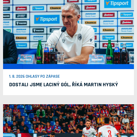
1. 8. 2026 OHLASY PO ZÁPASE
DOSTALI JSME LACINÝ GÓL, ŘÍKÁ MARTIN HYSKÝ