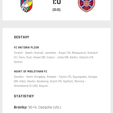
1:0
(0:0)
SESTAVY
FC VIKTORIA PLZEŇ
Tvrdoň – Dweh, Hranáč, Jemelka – Kopic (74. Mosquera), Kalvach
(C), Červ, Šulc, Havel (59. Cadu) – Jirka (59. Bello), Vašulín (74.
Vydra)
HEART OF MIDLOTHIAN FC
Gordon – Kent, Kingsley, Rowles – Taylor (75. Oyyegoke), Vargas
(89. Oda), Devlin, Boateng, Grant (75. Spittal), Penrice –
Shankland (C) (80. Boyce)
STATISTIKY
Branky:
90+6. Oyegoke (vla.)