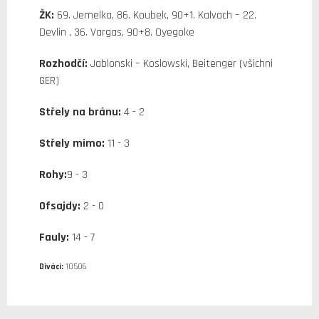
ŽK:
69. Jemelka, 86. Koubek, 90+1. Kalvach – 22.
Devlin , 36. Vargas, 90+8. Oyegoke
Rozhodčí:
Jablonski – Koslowski, Beitenger (všichni
GER)
Střely na bránu:
4 - 2
Střely mimo:
11 - 3
Rohy:
9 - 3
Ofsajdy:
2 - 0
Fauly:
14 - 7
Diváci:
10506