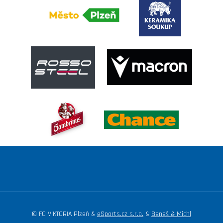
© FC VIKTORIA Plzeň &
eSports.cz s.r.o.
&
Beneš & Michl