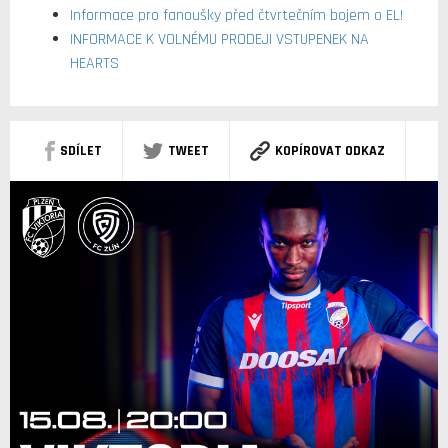
Informace pro fanoušky před čtvrtečním bojem o EL!
INFORMACE K VOLNÉMU PRODEJI VSTUPENEK NA
HEARTS
SDÍLET
TWEET
KOPÍROVAT ODKAZ