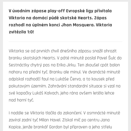
V úvodním zápase play-off Evropské ligy přivítala
Viktoria na domácí půdě skotské Hearts. Zápas
rozhodl na úplném konci Jhon Mosquera. Viktoria
zvítězila 1:0!
Viktorka se od prvních chvil dnešního zápasu snažil ohrozit
branku skotských Hearts. V páté minutě poslal Pavel Šulc do
šestnáctky chytrý pas na Erika Jirku. Ten zkoušel cpát balon
nahoru na přední tyč. Branku ale minul. Ve dvanácté minutě
odpískal rozhodčí faul na Lukáše Červa, a to kousek před
pokutovým územím. Zahrávání standardní situace si vzal na
své kopačky Lukáš Kalvach, jeho rána ovšem letěla lehce
nad horní tyč.
I nadále se Viktoria tlačila do zakončení. V osmnácté minutě
zavíral zadní tyč Milan Havel. Získal míč po centru Jana
Kopice, jenže brankář Gordon byl připraven a jeho střelu