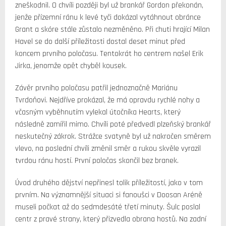
zneškodnil. O chvíli později byl už brankář Gordon překonán,
jenže přízemní ránu k levé tyči dokázal vytáhnout obránce
Grant a skóre stále zůstalo nezměněno. Při chuti hrající Milan
Havel se do další příležitosti dostal deset minut před
koncem prvního poločasu. Tentokrát ho centrem našel Erik
Jirka, jenomže opět chyběl kousek.
Závěr prvního poločasu patřil jednoznačně Mariánu
Tvrdoňovi. Nejdříve prokázal, že má opravdu rychlé nohy a
včasným vyběhnutím vylekal útočníka Hearts, který
následně zamířil mimo. Chvíli poté předvedl plzeňský brankář
neskutečný zákrok. Strážce svatyně byl už nakročen směrem
vlevo, na poslední chvíli změnil směr a rukou skvěle vyrazil
tvrdou ránu hostí. První poločas skončil bez branek.
Úvod druhého dějství nepřinesl tolik příležitostí, jako v tom
prvním. Na významnější situaci si fanoušci v Doosan Aréně
museli počkat až do sedmdesáté třetí minuty. Šulc poslal
centr z pravé strany, který přizvedla obrana hostů. Na zadní