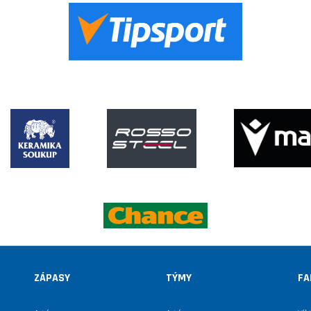
ZÁPASY
TÝMY
FA