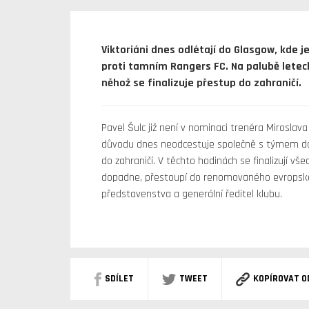
Viktoriáni dnes odlétají do Glasgow, kde j
proti tamním Rangers FC. Na palubě leteck
něhož se finalizuje přestup do zahraničí.
Pavel Šulc již není v nominaci trenéra Miroslava
důvodu dnes neodcestuje společně s týmem do 
do zahraničí. V těchto hodinách se finalizují vš
dopadne, přestoupí do renomovaného evropské
představenstva a generální ředitel klubu.
SDÍLET
TWEET
KOPÍROVAT O