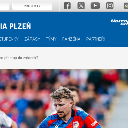
PROJEKTY
IA PLZEŇ
STUPENKY
ZÁPASY
TÝMY
FANZÓNA
PARTNEŘI
ho přestup do zahraničí