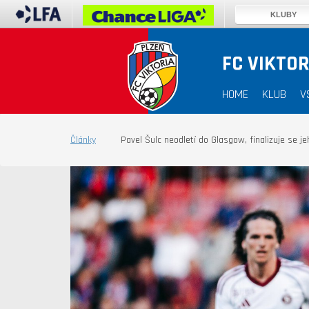
KLUBY
FC VIKTOR
HOME
KLUB
V
Články
Pavel Šulc neodletí do Glasgow, finalizuje se je