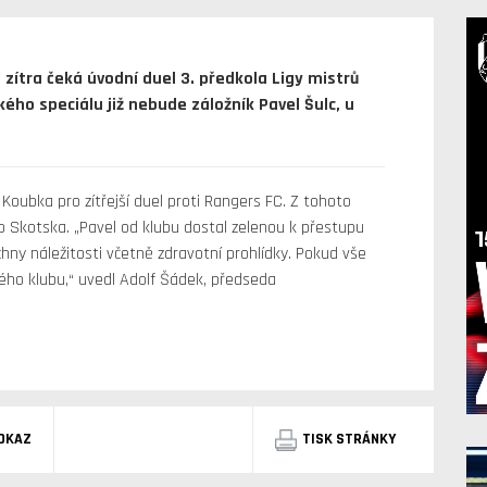
e zítra čeká úvodní duel 3. předkola Ligy mistrů
ého speciálu již nebude záložník Pavel Šulc, u
 Koubka pro zítřejší duel proti Rangers FC. Z tohoto
Skotska. „Pavel od klubu dostal zelenou k přestupu
echny náležitosti včetně zdravotní prohlídky. Pokud vše
ho klubu,“ uvedl Adolf Šádek, předseda
DKAZ
TISK STRÁNKY