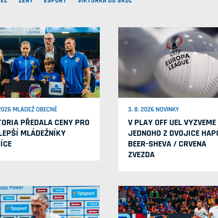
EŽ
ŽENY
ESPORT
VIKTORKA DO ŠKOL
 2026 MLÁDEŽ OBECNĚ
3. 8. 2026 NOVINKY
TORIA PŘEDALA CENY PRO
V PLAY OFF UEL VYZVEME
LEPŠÍ MLÁDEŽNÍKY
JEDNOHO Z DVOJICE HAP
ÍCE
BEER-SHEVA / CRVENA
ZVEZDA