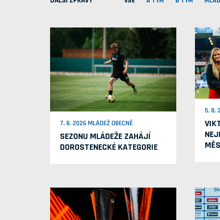
DALŠÍ ZPRÁVY
VŠE
A TÝM
B TÝM
MLÁD
5. 8.
VIK
7. 8. 2026 MLÁDEŽ OBECNĚ
NEJ
SEZONU MLÁDEŽE ZAHÁJÍ
MĚS
DOROSTENECKÉ KATEGORIE