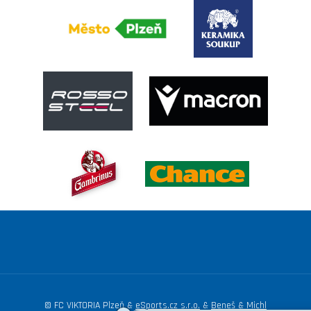
© FC VIKTORIA Plzeň &
eSports.cz s.r.o.
&
Beneš & Michl