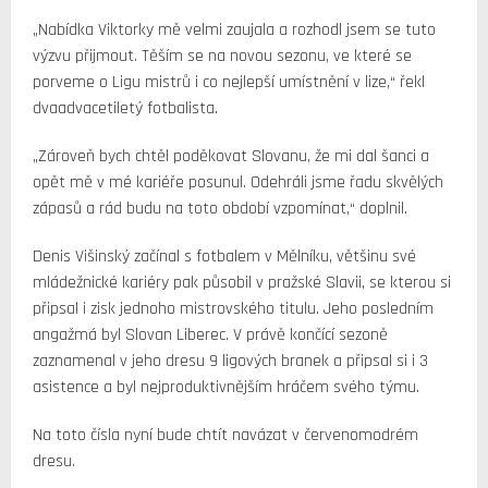
„Nabídka Viktorky mě velmi zaujala a rozhodl jsem se tuto
výzvu přijmout. Těším se na novou sezonu, ve které se
porveme o Ligu mistrů i co nejlepší umístnění v lize,“ řekl
dvaadvacetiletý fotbalista.
„Zároveň bych chtěl poděkovat Slovanu, že mi dal šanci a
opět mě v mé kariéře posunul. Odehráli jsme řadu skvělých
zápasů a rád budu na toto období vzpomínat,“ doplnil.
Denis Višinský začínal s fotbalem v Mělníku, většinu své
mládežnické kariéry pak působil v pražské Slavii, se kterou si
připsal i zisk jednoho mistrovského titulu. Jeho posledním
angažmá byl Slovan Liberec. V právě končící sezoně
zaznamenal v jeho dresu 9 ligových branek a připsal si i 3
asistence a byl nejproduktivnějším hráčem svého týmu.
Na toto čísla nyní bude chtít navázat v červenomodrém
dresu.