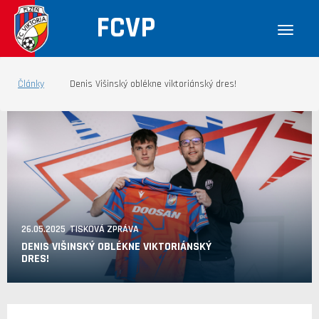
FCVP
Články
Denis Višinský oblékne viktoriánský dres!
26.05.2025 TISKOVÁ ZPRÁVA
DENIS VIŠINSKÝ OBLÉKNE VIKTORIÁNSKÝ
DRES!