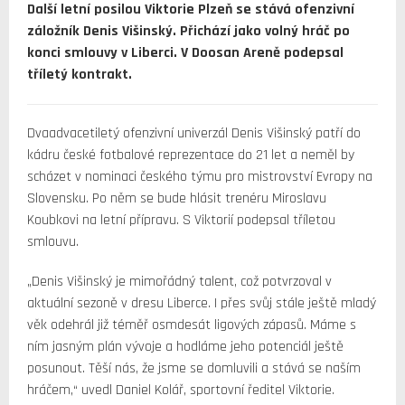
Další letní posilou Viktorie Plzeň se stává ofenzivní
záložník Denis Višinský. Přichází jako volný hráč po
konci smlouvy v Liberci. V Doosan Areně podepsal
tříletý kontrakt.
Dvaadvacetiletý ofenzivní univerzál Denis Višinský patří do
kádru české fotbalové reprezentace do 21 let a neměl by
scházet v nominaci českého týmu pro mistrovství Evropy na
Slovensku. Po něm se bude hlásit trenéru Miroslavu
Koubkovi na letní přípravu. S Viktorií podepsal tříletou
smlouvu.
„Denis Višinský je mimořádný talent, což potvrzoval v
aktuální sezoně v dresu Liberce. I přes svůj stále ještě mladý
věk odehrál již téměř osmdesát ligových zápasů. Máme s
ním jasným plán vývoje a hodláme jeho potenciál ještě
posunout. Těší nás, že jsme se domluvili a stává se naším
hráčem,“ uvedl Daniel Kolář, sportovní ředitel Viktorie.