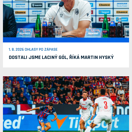
1. 8. 2026 OHLASY PO ZÁPASE
DOSTALI JSME LACINÝ GÓL, ŘÍKÁ MARTIN HYSKÝ